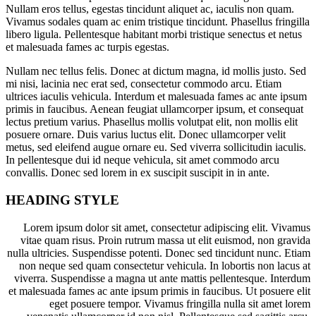
Nullam eros tellus, egestas tincidunt aliquet ac, iaculis non quam.
Vivamus sodales quam ac enim tristique tincidunt. Phasellus fringilla
libero ligula. Pellentesque habitant morbi tristique senectus et netus
et malesuada fames ac turpis egestas.
Nullam nec tellus felis. Donec at dictum magna, id mollis justo. Sed
mi nisi, lacinia nec erat sed, consectetur commodo arcu. Etiam
ultrices iaculis vehicula. Interdum et malesuada fames ac ante ipsum
primis in faucibus. Aenean feugiat ullamcorper ipsum, et consequat
lectus pretium varius. Phasellus mollis volutpat elit, non mollis elit
posuere ornare. Duis varius luctus elit. Donec ullamcorper velit
metus, sed eleifend augue ornare eu. Sed viverra sollicitudin iaculis.
In pellentesque dui id neque vehicula, sit amet commodo arcu
convallis. Donec sed lorem in ex suscipit suscipit in in ante.
HEADING STYLE
Lorem ipsum dolor sit amet, consectetur adipiscing elit. Vivamus
vitae quam risus. Proin rutrum massa ut elit euismod, non gravida
nulla ultricies. Suspendisse potenti. Donec sed tincidunt nunc. Etiam
non neque sed quam consectetur vehicula. In lobortis non lacus at
viverra. Suspendisse a magna ut ante mattis pellentesque. Interdum
et malesuada fames ac ante ipsum primis in faucibus. Ut posuere elit
eget posuere tempor. Vivamus fringilla nulla sit amet lorem