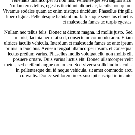
venenatis ullamcorper id non nisl. Pellentesque sed sagittis arcu.
Nullam eros tellus, egestas tincidunt aliquet ac, iaculis non quam.
Vivamus sodales quam ac enim tristique tincidunt. Phasellus fringilla
libero ligula. Pellentesque habitant morbi tristique senectus et netus
et malesuada fames ac turpis egestas.
Nullam nec tellus felis. Donec at dictum magna, id mollis justo. Sed
mi nisi, lacinia nec erat sed, consectetur commodo arcu. Etiam
ultrices iaculis vehicula. Interdum et malesuada fames ac ante ipsum
primis in faucibus. Aenean feugiat ullamcorper ipsum, et consequat
lectus pretium varius. Phasellus mollis volutpat elit, non mollis elit
posuere ornare. Duis varius luctus elit. Donec ullamcorper velit
metus, sed eleifend augue ornare eu. Sed viverra sollicitudin iaculis.
In pellentesque dui id neque vehicula, sit amet commodo arcu
convallis. Donec sed lorem in ex suscipit suscipit in in ante.