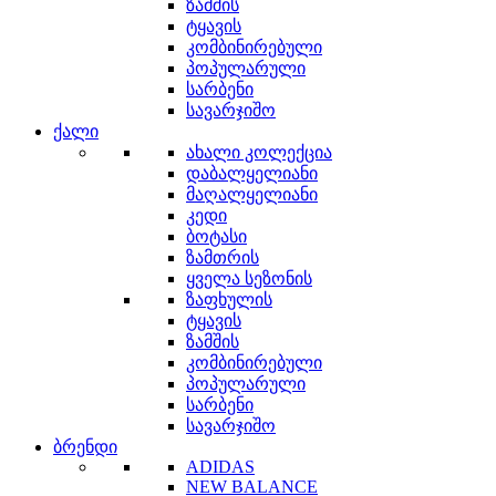
ზამშის
ტყავის
კომბინირებული
პოპულარული
სარბენი
სავარჯიშო
ქალი
ახალი კოლექცია
დაბალყელიანი
მაღალყელიანი
კედი
ბოტასი
ზამთრის
ყველა სეზონის
ზაფხულის
ტყავის
ზამშის
კომბინირებული
პოპულარული
სარბენი
სავარჯიშო
ბრენდი
ADIDAS
NEW BALANCE