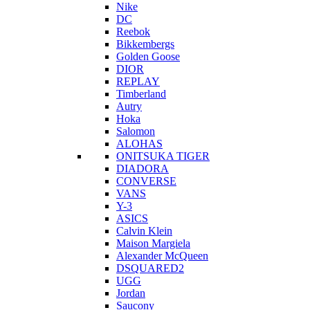
Nike
DC
Reebok
Bikkembergs
Golden Goose
DIOR
REPLAY
Timberland
Autry
Hoka
Salomon
ALOHAS
ONITSUKA TIGER
DIADORA
CONVERSE
VANS
Y-3
ASICS
Calvin Klein
Maison Margiela
Alexander McQueen
DSQUARED2
UGG
Jordan
Saucony