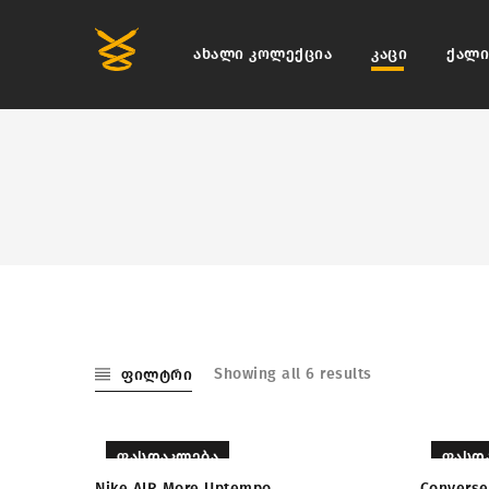
ახალი კოლექცია
კაცი
ქალი
Showing all 6 results
ფილტრი
ᲤᲐᲡᲓᲐᲙᲚᲔᲑᲐ
ᲤᲐᲡᲓ
Nike AIR More Uptempo
Converse