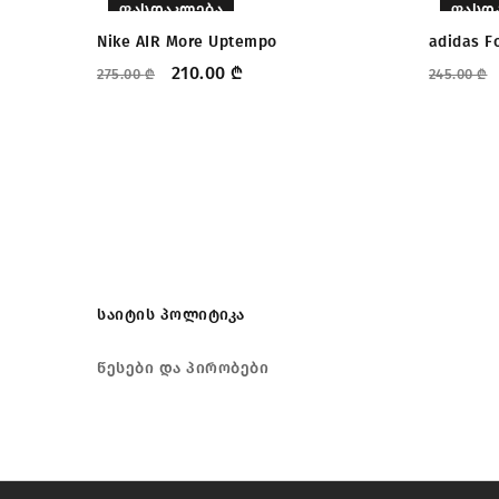
ᲤᲐᲡᲓᲐᲙᲚᲔᲑᲐ
ᲤᲐᲡᲓ
Nike AIR More Uptempo
adidas F
210.00
₾
275.00
₾
245.00
₾
საიტის პოლიტიკა
წესები და პირობები