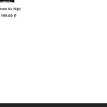
ᲐᲙᲚᲔᲑᲐ
orum 84 High
199.00
₾