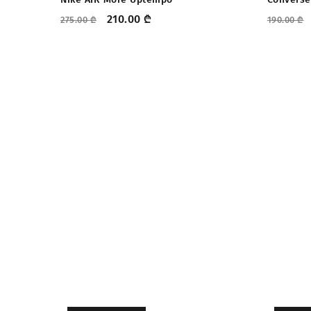
210.00
₾
275.00
₾
190.00
₾