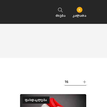
0
ძიება
კალათა
16
ᲤᲐᲡᲓᲐᲙᲚᲔᲑᲐ