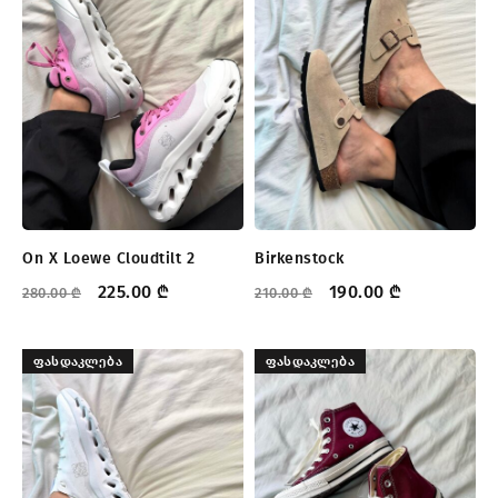
On X Loewe Cloudtilt 2
Birkenstock
225.00
₾
190.00
₾
280.00
₾
210.00
₾
ᲤᲐᲡᲓᲐᲙᲚᲔᲑᲐ
ᲤᲐᲡᲓᲐᲙᲚᲔᲑᲐ