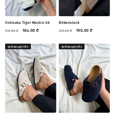
Onitsuka Tiger Mexico 66
Birkenstock
184.00
₾
190.00
₾
210.00
₾
210.00
₾
ᲤᲐᲡᲓᲐᲙᲚᲔᲑᲐ
ᲤᲐᲡᲓᲐᲙᲚᲔᲑᲐ