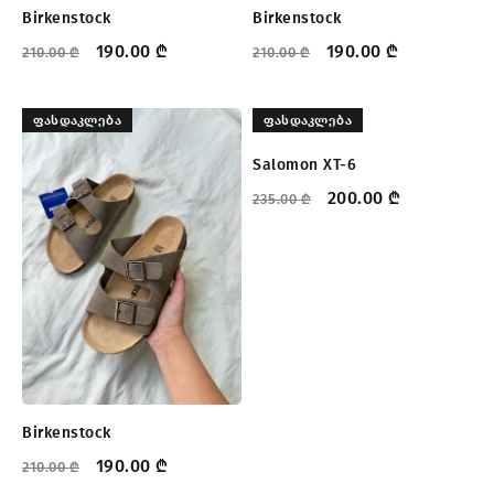
Birkenstock
Birkenstock
190.00
₾
190.00
₾
210.00
₾
210.00
₾
ᲤᲐᲡᲓᲐᲙᲚᲔᲑᲐ
ᲤᲐᲡᲓᲐᲙᲚᲔᲑᲐ
Salomon XT-6
200.00
₾
235.00
₾
Birkenstock
190.00
₾
210.00
₾