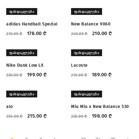
ᲤᲐᲡᲓᲐᲙᲚᲔᲑᲐ
ᲤᲐᲡᲓᲐᲙᲚᲔᲑᲐ
adidas Handball Spezial
New Balance 9060
178.00
₾
210.00
₾
210.00
₾
240.00
₾
ᲤᲐᲡᲓᲐᲙᲚᲔᲑᲐ
ᲤᲐᲡᲓᲐᲙᲚᲔᲑᲐ
Nike Dunk Low LX
Lacoste
199.00
₾
189.00
₾
220.00
₾
210.00
₾
ᲤᲐᲡᲓᲐᲙᲚᲔᲑᲐ
ᲤᲐᲡᲓᲐᲙᲚᲔᲑᲐ
alo
Miu Miu x New Balance 530
215.00
₾
198.00
₾
255.00
₾
225.00
₾