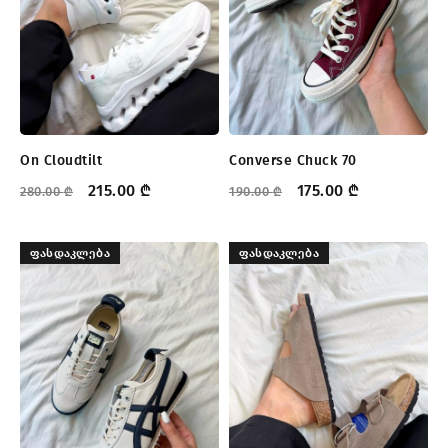
On Cloudtilt
Converse Chuck 70
215.00
₾
175.00
₾
280.00
₾
190.00
₾
ᲤᲐᲡᲓᲐᲙᲚᲔᲑᲐ
ᲤᲐᲡᲓᲐᲙᲚᲔᲑᲐ