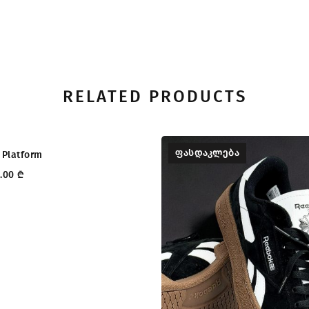
RELATED PRODUCTS
ᲔᲑᲐ
ᲤᲐᲡᲓᲐᲙᲚᲔᲑᲐ
Platform
0.00
₾