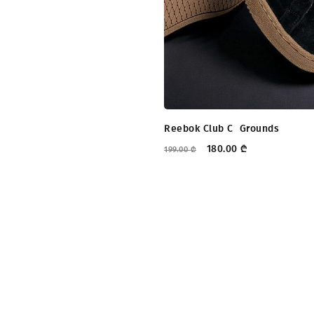
Reebok Club C  Grounds
180.00
₾
199.00
₾