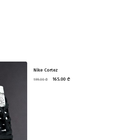
ᲤᲐᲡᲓᲐᲙᲚᲔᲑᲐ
Nike Cortez
Ph
165.00
₾
199.00
₾
335