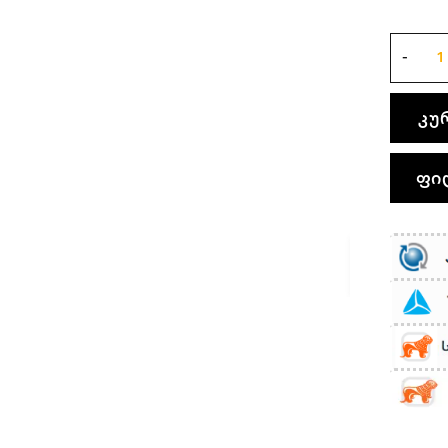
კუ
ფი