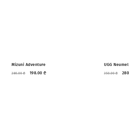
ᲤᲐᲡᲓᲐᲙᲚᲔᲑᲐ
ᲤᲐᲡᲓᲐᲙᲚ
Mizuni Adventure
UGG Neumel 
198.00
₾
28
280.00
₾
350.00
₾