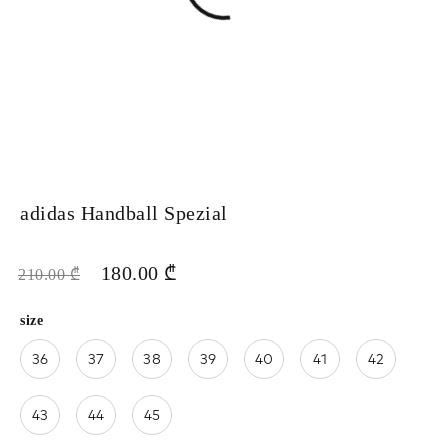
adidas Handball Spezial
180.00
₾
210.00
₾
size
36
37
38
39
40
41
42
43
44
45