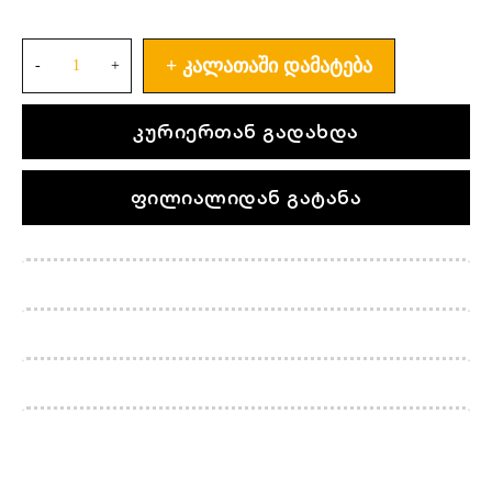
ᲙᲐᲚᲐᲗᲐᲨᲘ ᲓᲐᲛᲐᲢᲔᲑᲐ
კურიერთან გადახდა
ფილიალიდან გატანა