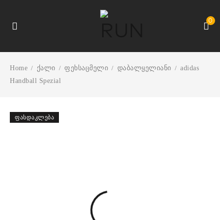
0
Home
ქალი
ფეხსაცმელი
დაბალყელიანი
adidas
/
/
/
/
Handball Spezial
ᲤᲐᲡᲓᲐᲙᲚᲔᲑᲐ