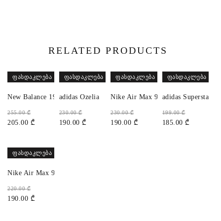
RELATED PRODUCTS
ᲤᲐᲡᲓᲐᲙᲚᲔᲑᲐ
ᲤᲐᲡᲓᲐᲙᲚᲔᲑᲐ
ᲤᲐᲡᲓᲐᲙᲚᲔᲑᲐ
ᲤᲐᲡᲓᲐᲙᲚᲔᲑᲐ
New Balance 1906 Protection Pack
adidas Ozelia
Nike Air Max 90
adidas Superstar 
255.00
₾
230.00
₾
230.00
₾
199.00
₾
205.00
₾
190.00
₾
190.00
₾
185.00
₾
ᲤᲐᲡᲓᲐᲙᲚᲔᲑᲐ
Nike Air Max 90
220.00
₾
190.00
₾