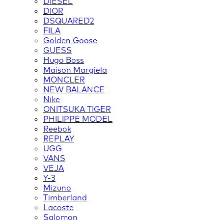
DIESEL
DIOR
DSQUARED2
FILA
Golden Goose
GUESS
Hugo Boss
Maison Margiela
MONCLER
NEW BALANCE
Nike
ONITSUKA TIGER
PHILIPPE MODEL
Reebok
REPLAY
UGG
VANS
VEJA
Y-3
Mizuno
Timberland
Lacoste
Salomon