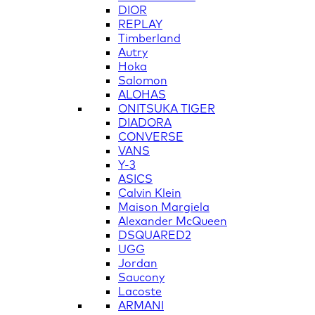
DIOR
REPLAY
Timberland
Autry
Hoka
Salomon
ALOHAS
ONITSUKA TIGER
DIADORA
CONVERSE
VANS
Y-3
ASICS
Calvin Klein
Maison Margiela
Alexander McQueen
DSQUARED2
UGG
Jordan
Saucony
Lacoste
ARMANI