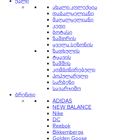
ქალი
ახალი კოლექცია
დაბალყელიანი
მაღალყელიანი
კედი
ბოტასი
ზამთრის
ყველა სეზონის
ზაფხულის
ტყავის
ზამშის
კომბინირებული
პოპულარული
სარბენი
სავარჯიშო
ბრენდი
ADIDAS
NEW BALANCE
Nike
DC
Reebok
Bikkembergs
Golden Goose