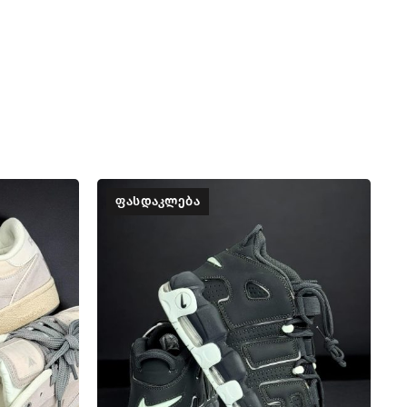
ᲤᲐᲡᲓᲐᲙᲚᲔᲑᲐ