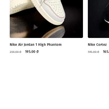
Nike Air Jordan 1 High Phantom
Nike Cortez
195.00
₾
165
250.00
₾
195.00
₾