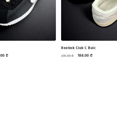
Reebok Club C Bulc
.00
₾
188.00
₾
205.00
₾