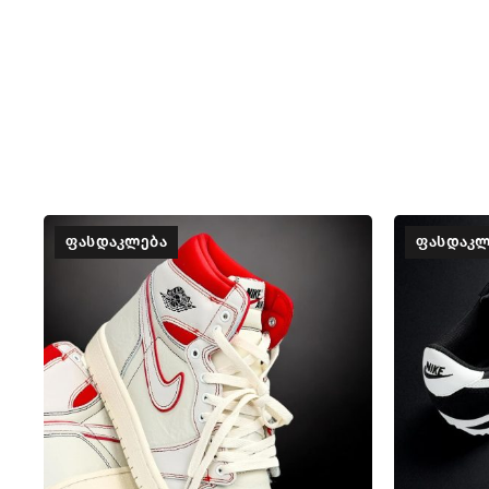
ᲤᲐᲡᲓᲐᲙᲚᲔᲑᲐ
ᲤᲐᲡᲓᲐᲙᲚ