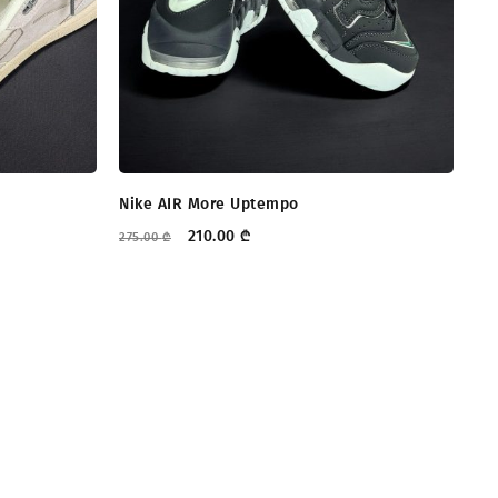
Nike AIR More Uptempo
Ti
210.00
₾
275.00
₾
220