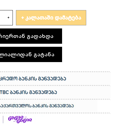
ᲙᲐᲚᲐᲗᲐᲨᲘ ᲓᲐᲛᲐᲢᲔᲑᲐ
რიერთან გადახდა
ლიალიდან გატანა