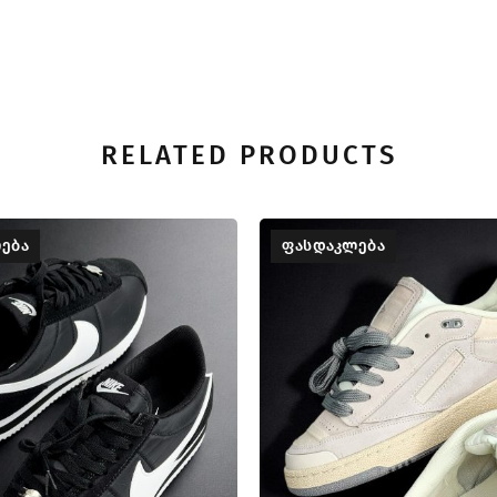
RELATED PRODUCTS
ᲔᲑᲐ
ᲤᲐᲡᲓᲐᲙᲚᲔᲑᲐ