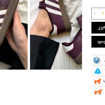
კუ
ფი