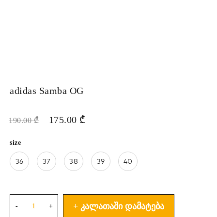
adidas Samba OG
175.00
₾
190.00
₾
size
36
37
38
39
40
ᲙᲐᲚᲐᲗᲐᲨᲘ ᲓᲐᲛᲐᲢᲔᲑᲐ