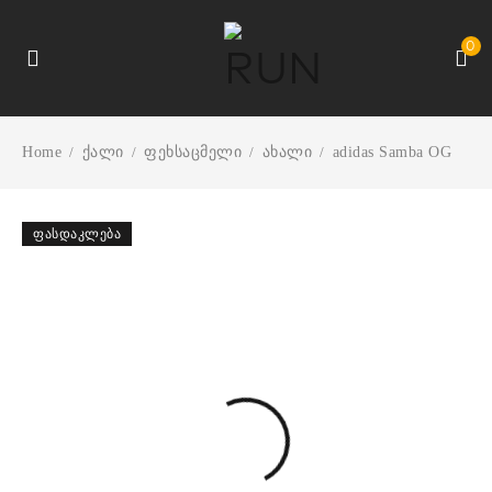
0
Home
ქალი
ფეხსაცმელი
ახალი
adidas Samba OG
/
/
/
/
ᲤᲐᲡᲓᲐᲙᲚᲔᲑᲐ