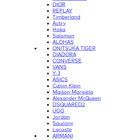
DIOR
REPLAY
Timberland
Autry
Hoka
Salomon
ALOHAS
ONITSUKA TIGER
DIADORA
CONVERSE
VANS
Y-3
ASICS
Calvin Klein
Maison Margiela
Alexander McQueen
DSQUARED2
UGG
Jordan
Saucony
Lacoste
ARMANI