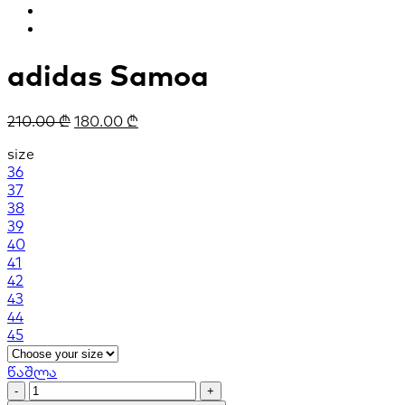
adidas Samoa
210.00
₾
180.00
₾
size
36
37
38
39
40
41
42
43
44
45
წაშლა
adidas