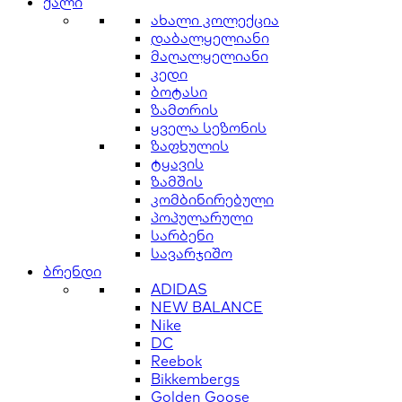
ქალი
ახალი კოლექცია
დაბალყელიანი
მაღალყელიანი
კედი
ბოტასი
ზამთრის
ყველა სეზონის
ზაფხულის
ტყავის
ზამშის
კომბინირებული
პოპულარული
სარბენი
სავარჯიშო
ბრენდი
ADIDAS
NEW BALANCE
Nike
DC
Reebok
Bikkembergs
Golden Goose