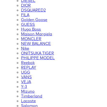
DIESEL
DIOR
DSQUARED2
FILA
Golden Goose
GUESS
Hugo Boss
Maison Margiela
MONCLER
NEW BALANCE
Nike
ONITSUKA TIGER
PHILIPPE MODEL
Reebok
REPLAY
UGG
VANS
VEJA
Y-3
Mizuno
Timberland
Lacoste
Salomon