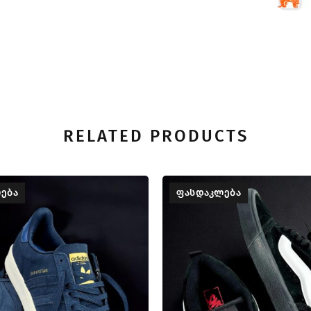
RELATED PRODUCTS
ᲔᲑᲐ
ᲤᲐᲡᲓᲐᲙᲚᲔᲑᲐ