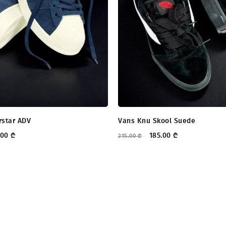
rstar ADV
Vans Knu Skool Suede
.00
₾
185.00
₾
215.00
₾