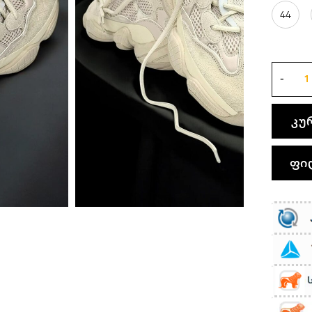
44
კუ
ფი