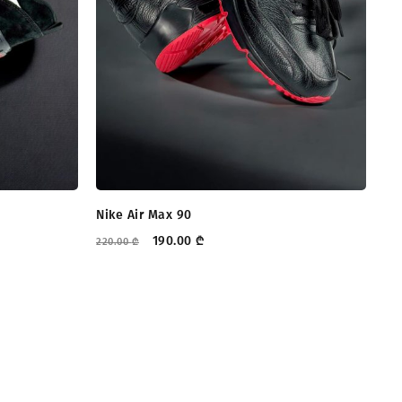
Nike Air Max 90
Ne
190.00
₾
220.00
₾
255