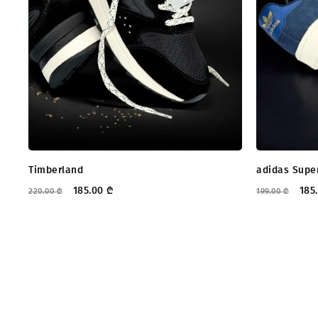
Timberland
adidas Supe
185.00
₾
185
220.00
₾
199.00
₾