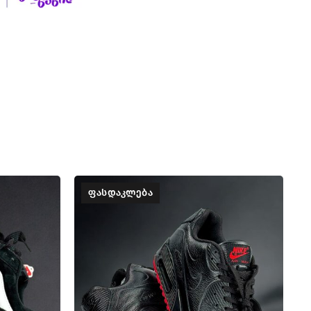
ᲤᲐᲡᲓᲐᲙᲚᲔᲑᲐ