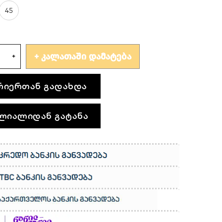
45
ᲙᲐᲚᲐᲗᲐᲨᲘ ᲓᲐᲛᲐᲢᲔᲑᲐ
რიერთან გადახდა
ლიალიდან გატანა