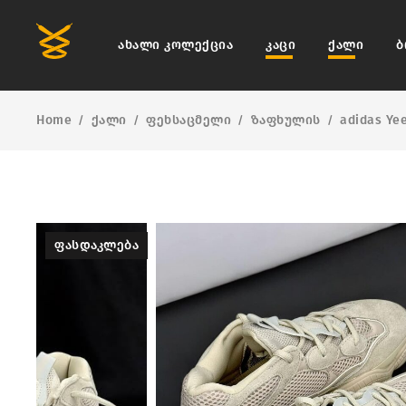
ახალი კოლექცია
კაცი
ქალი
ბ
Home
ქალი
ფეხსაცმელი
ზაფხულის
adidas Ye
/
/
/
/
ᲤᲐᲡᲓᲐᲙᲚᲔᲑᲐ