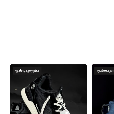
ᲤᲐᲡᲓᲐᲙᲚᲔᲑᲐ
ᲤᲐᲡᲓᲐᲙᲚ