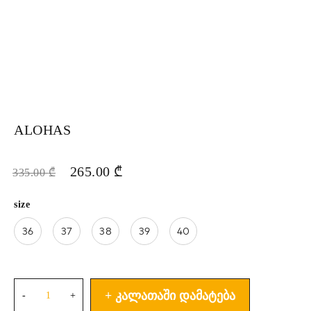
ALOHAS
265.00
₾
335.00
₾
size
36
37
38
39
40
ᲙᲐᲚᲐᲗᲐᲨᲘ ᲓᲐᲛᲐᲢᲔᲑᲐ