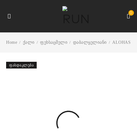
0
Home
ქალი
ფეხსაცმელი
დაბალყელიანი
ALOHAS
/
/
/
/
ᲤᲐᲡᲓᲐᲙᲚᲔᲑᲐ