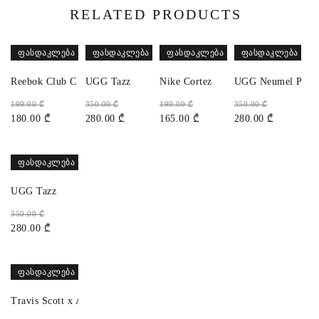
RELATED PRODUCTS
ᲤᲐᲡᲓᲐᲙᲚᲔᲑᲐ
ᲤᲐᲡᲓᲐᲙᲚᲔᲑᲐ
ᲤᲐᲡᲓᲐᲙᲚᲔᲑᲐ
ᲤᲐᲡᲓᲐᲙᲚᲔᲑᲐ
Reebok Club C  Grounds
UGG Tazz
Nike Cortez
UGG Neumel Platf
199.00
₾
350.00
₾
199.00
₾
350.00
₾
180.00
₾
280.00
₾
165.00
₾
280.00
₾
ᲤᲐᲡᲓᲐᲙᲚᲔᲑᲐ
UGG Tazz
350.00
₾
280.00
₾
ᲤᲐᲡᲓᲐᲙᲚᲔᲑᲐ
Travis Scott x Air Jordan 1 Low OG