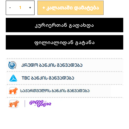
ᲙᲐᲚᲐᲗᲐᲨᲘ ᲓᲐᲛᲐᲢᲔᲑᲐ
კურიერთან გადახდა
ფილიალიდან გატანა