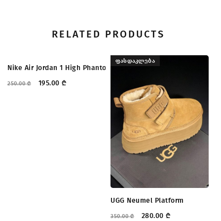
RELATED PRODUCTS
ᲤᲐᲡᲓᲐᲙᲚᲔᲑᲐ
ᲤᲐᲡᲓᲐᲙᲚᲔᲑᲐ
Nike Air Jordan 1 High Phantom
Ph
195.00
₾
250.00
₾
33
UGG Neumel Platform
280.00
₾
350.00
₾