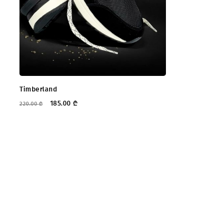
Timberland
185.00
₾
220.00
₾