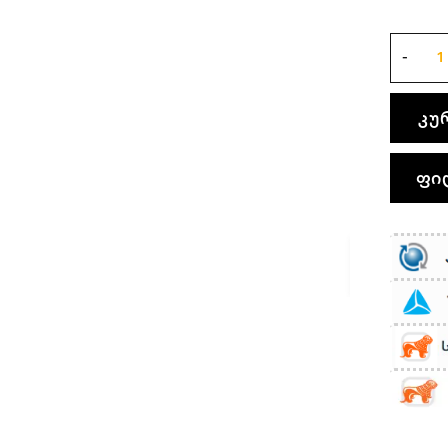
კუ
ფი