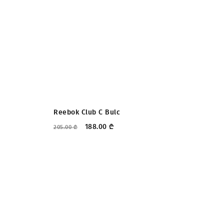
ᲤᲐᲡᲓᲐᲙᲚᲔᲑᲐ
Reebok Club C Bulc
Mi
188.00
₾
205.00
₾
280