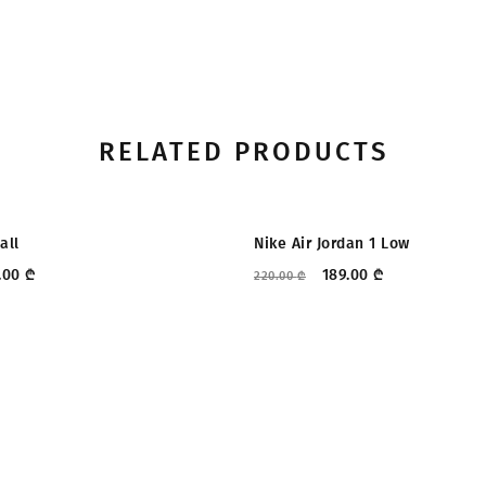
RELATED PRODUCTS
ᲔᲑᲐ
ᲤᲐᲡᲓᲐᲙᲚᲔᲑᲐ
all
Nike Air Jordan 1 Low
.00
₾
189.00
₾
220.00
₾