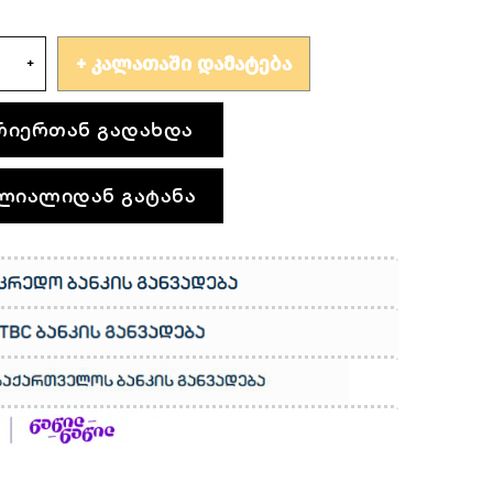
ᲙᲐᲚᲐᲗᲐᲨᲘ ᲓᲐᲛᲐᲢᲔᲑᲐ
რიერთან გადახდა
ლიალიდან გატანა