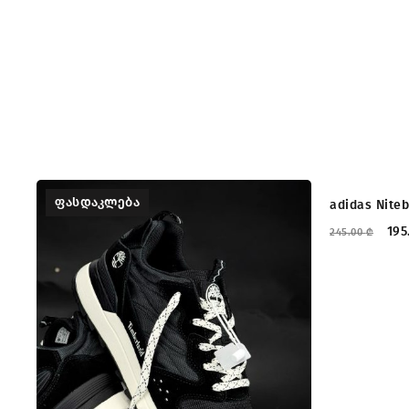
ᲤᲐᲡᲓᲐᲙᲚᲔᲑᲐ
ᲤᲐᲡᲓᲐᲙᲚ
adidas Niteb
195
245.00
₾