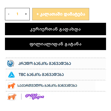
ᲙᲐᲚᲐᲗᲐᲨᲘ ᲓᲐᲛᲐᲢᲔᲑᲐ
კურიერთან გადახდა
ფილიალიდან გატანა