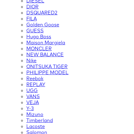
DIESEL
DIOR
DSQUARED2
FILA
Golden Goose
GUESS
Hugo Boss
Maison Margiela
MONCLER
NEW BALANCE
Nike
ONITSUKA TIGER
PHILIPPE MODEL
Reebok
REPLAY
UGG
VANS
VEJA
Y-3
Mizuno
Timberland
Lacoste
Salomon