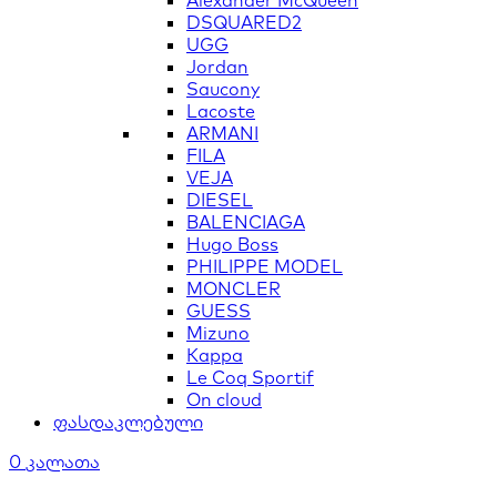
Alexander McQueen
DSQUARED2
UGG
Jordan
Saucony
Lacoste
ARMANI
FILA
VEJA
DIESEL
BALENCIAGA
Hugo Boss
PHILIPPE MODEL
MONCLER
GUESS
Mizuno
Kappa
Le Coq Sportif
On cloud
ფასდაკლებული
0
კალათა