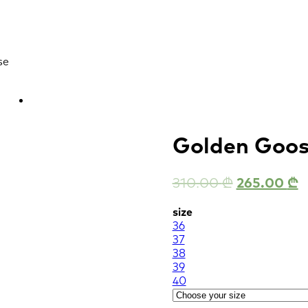
se
Golden Goo
310.00
₾
265.00
₾
size
36
37
38
39
40