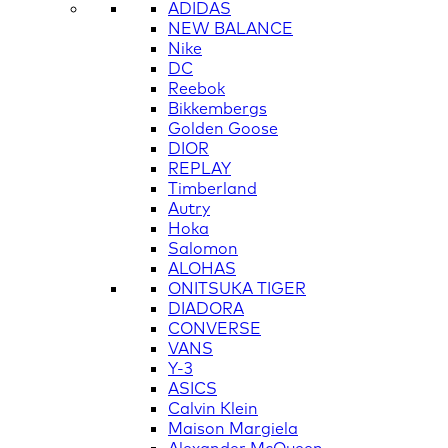
ADIDAS
NEW BALANCE
Nike
DC
Reebok
Bikkembergs
Golden Goose
DIOR
REPLAY
Timberland
Autry
Hoka
Salomon
ALOHAS
ONITSUKA TIGER
DIADORA
CONVERSE
VANS
Y-3
ASICS
Calvin Klein
Maison Margiela