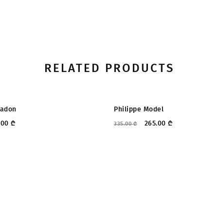
RELATED PRODUCTS
ᲔᲑᲐ
ᲤᲐᲡᲓᲐᲙᲚᲔᲑᲐ
Jadon
Philippe Model
.00
₾
265.00
₾
335.00
₾