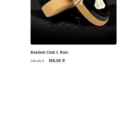
Reebok Club C Bulc
188.00
₾
205.00
₾