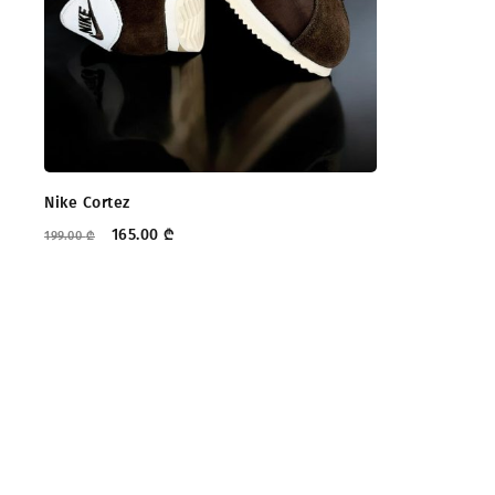
Nike Cortez
165.00
₾
199.00
₾