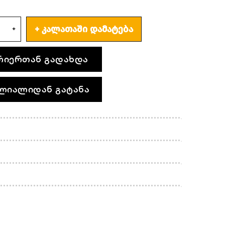
ᲙᲐᲚᲐᲗᲐᲨᲘ ᲓᲐᲛᲐᲢᲔᲑᲐ
რიერთან გადახდა
ლიალიდან გატანა