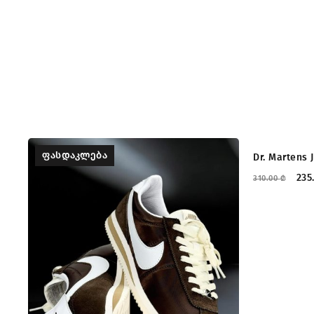
ᲤᲐᲡᲓᲐᲙᲚᲔᲑᲐ
ᲤᲐᲡᲓᲐᲙᲚ
Dr. Martens 
235
310.00
₾