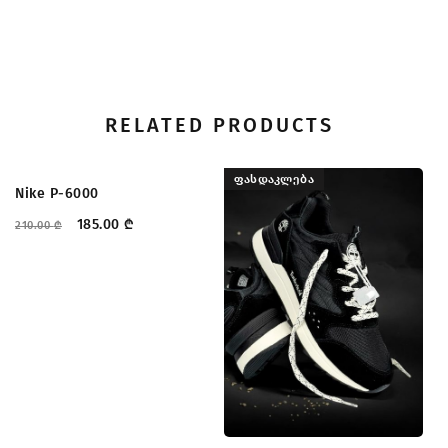
RELATED PRODUCTS
ᲤᲐᲡᲓᲐᲙᲚᲔᲑᲐ
ᲤᲐᲡᲓᲐᲙᲚᲔᲑᲐ
Low OG
Nike P-6000
Ph
185.00
₾
210.00
₾
33