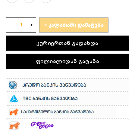
ᲙᲐᲚᲐᲗᲐᲨᲘ ᲓᲐᲛᲐᲢᲔᲑᲐ
კურიერთან გადახდა
ფილიალიდან გატანა