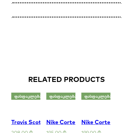
RELATED PRODUCTS
ᲤᲐᲡᲓᲐᲙᲚᲔᲑᲐ
ᲤᲐᲡᲓᲐᲙᲚᲔᲑᲐ
ᲤᲐᲡᲓᲐᲙᲚᲔᲑᲐ
Travis Scott x Air Jordan 1 Low OG
Nike Cortez
Nike Cortez
208.00
₾
195.00
₾
199.00
₾