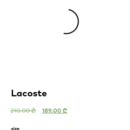
Lacoste
210.00
₾
189.00
₾
size