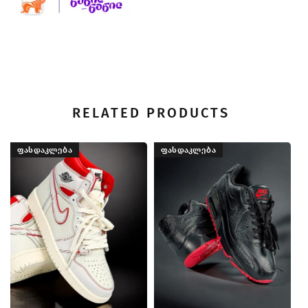
RELATED PRODUCTS
ᲤᲐᲡᲓᲐᲙᲚᲔᲑᲐ
ᲤᲐᲡᲓᲐᲙᲚᲔᲑᲐ