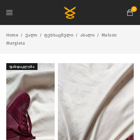
0
Home
ქალი
ფეხსაცმელი
ახალი
Maison
/
/
/
/
Margiela
ᲤᲐᲡᲓᲐᲙᲚᲔᲑᲐ