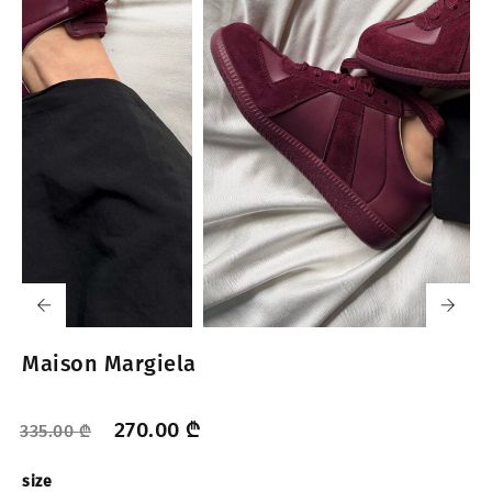
Maison Margiela
270.00
₾
335.00
₾
size