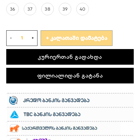
36
37
38
39
40
ᲙᲐᲚᲐᲗᲐᲨᲘ ᲓᲐᲛᲐᲢᲔᲑᲐ
კურიერთან გადახდა
ფილიალიდან გატანა