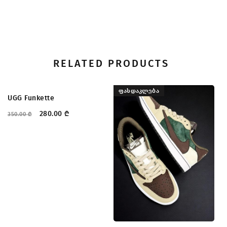
RELATED PRODUCTS
ᲤᲐᲡᲓᲐᲙᲚᲔᲑᲐ
ᲤᲐᲡᲓᲐᲙᲚᲔᲑᲐ
UGG Funkette
280.00
₾
350.00
₾