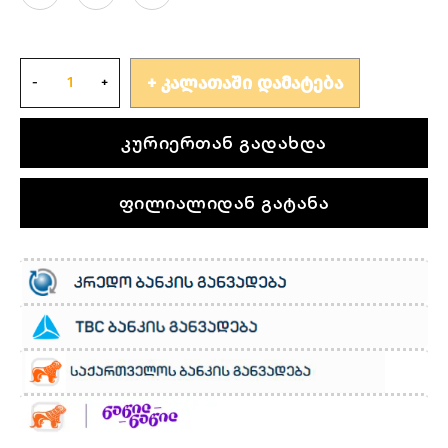
ᲙᲐᲚᲐᲗᲐᲨᲘ ᲓᲐᲛᲐᲢᲔᲑᲐ
კურიერთან გადახდა
ფილიალიდან გატანა