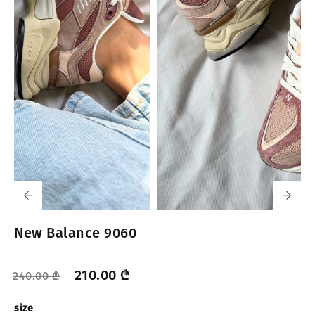
New Balance 9060
210.00
₾
240.00
₾
size