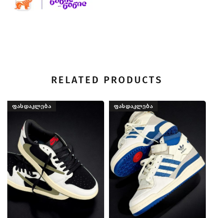
RELATED PRODUCTS
ᲤᲐᲡᲓᲐᲙᲚᲔᲑᲐ
ᲤᲐᲡᲓᲐᲙᲚᲔᲑᲐ