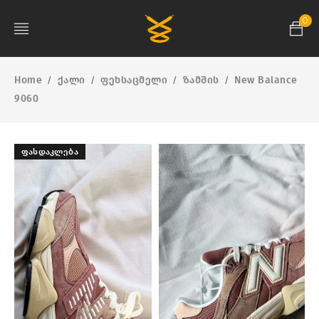
0
Home
ქალი
ფეხსაცმელი
ზამშის
New Balance
/
/
/
/
9060
ᲤᲐᲡᲓᲐᲙᲚᲔᲑᲐ