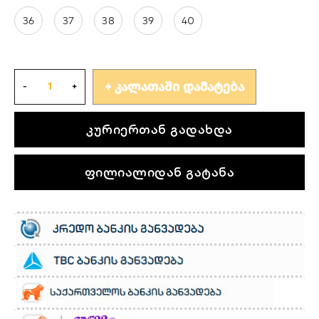
36
37
38
39
40
ᲙᲐᲚᲐᲗᲐᲨᲘ ᲓᲐᲛᲐᲢᲔᲑᲐ
კურიერთან გადახდა
ფილიალიდან გატანა