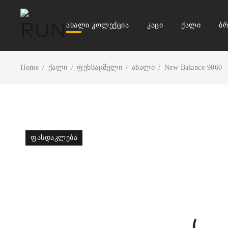
ახალი კოლექცია
კაცი
ქალი
ბრ
Home
ქალი
ფეხსაცმელი
ახალი
New Balance 9060
/
/
/
/
ᲤᲐᲡᲓᲐᲙᲚᲔᲑᲐ