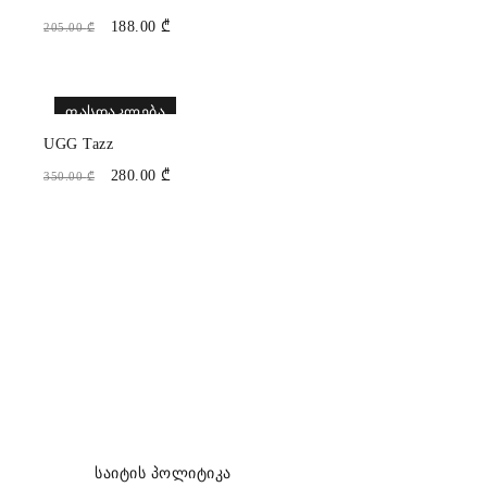
188.00
₾
205.00
₾
ᲤᲐᲡᲓᲐᲙᲚᲔᲑᲐ
UGG Tazz
280.00
₾
350.00
₾
საიტის პოლიტიკა