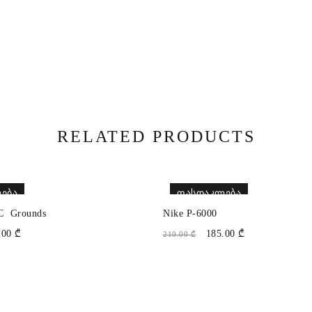
RELATED PRODUCTS
ᲔᲑᲐ
ᲤᲐᲡᲓᲐᲙᲚᲔᲑᲐ
C  Grounds
Nike P-6000
.00
₾
185.00
₾
210.00
₾