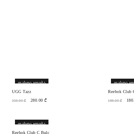
ᲤᲐᲡᲓᲐᲙᲚᲔᲑᲐ
ᲤᲐᲡᲓᲐᲙᲚ
UGG Tazz
Reebok Club 
280.00
₾
180
350.00
₾
199.00
₾
ᲤᲐᲡᲓᲐᲙᲚᲔᲑᲐ
Reebok Club C Bulc