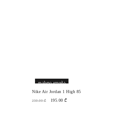
ᲤᲐᲡᲓᲐᲙᲚᲔᲑᲐ
Nike Air Jordan 1 High 85
195.00
₾
250.00
₾