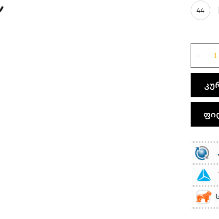
44
კუ
ფი