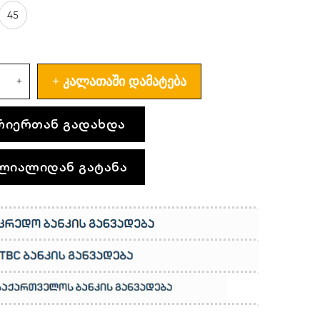
45
ᲙᲐᲚᲐᲗᲐᲨᲘ ᲓᲐᲛᲐᲢᲔᲑᲐ
რიერთან გადახდა
ლიალიდან გატანა