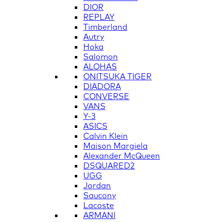
DIOR
REPLAY
Timberland
Autry
Hoka
Salomon
ALOHAS
ONITSUKA TIGER
DIADORA
CONVERSE
VANS
Y-3
ASICS
Calvin Klein
Maison Margiela
Alexander McQueen
DSQUARED2
UGG
Jordan
Saucony
Lacoste
ARMANI