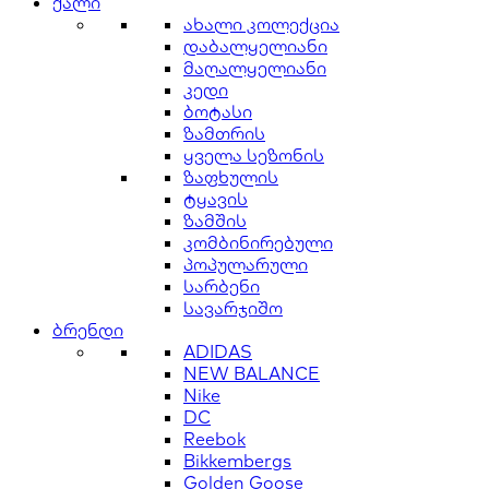
ქალი
ახალი კოლექცია
დაბალყელიანი
მაღალყელიანი
კედი
ბოტასი
ზამთრის
ყველა სეზონის
ზაფხულის
ტყავის
ზამშის
კომბინირებული
პოპულარული
სარბენი
სავარჯიშო
ბრენდი
ADIDAS
NEW BALANCE
Nike
DC
Reebok
Bikkembergs
Golden Goose