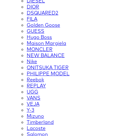
DIESEL
DIOR
DSQUARED2
FILA
Golden Goose
GUESS
Hugo Boss
Maison Margiela
MONCLER
NEW BALANCE
Nike
ONITSUKA TIGER
PHILIPPE MODEL
Reebok
REPLAY
UGG
VANS
VEJA
Y-3
Mizuno
Timberland
Lacoste
Salomon