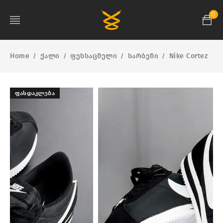
0
Home
ქალი
ფეხსაცმელი
სარბენი
Nike Cortez
/
/
/
/
ᲤᲐᲡᲓᲐᲙᲚᲔᲑᲐ