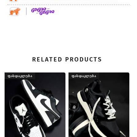
RELATED PRODUCTS
ᲤᲐᲡᲓᲐᲙᲚᲔᲑᲐ
ᲤᲐᲡᲓᲐᲙᲚᲔᲑᲐ