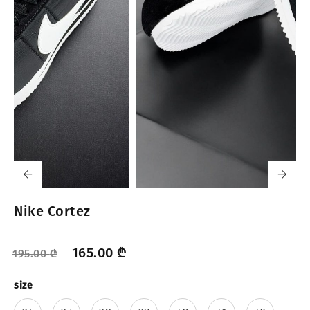
Nike Cortez
165.00
₾
195.00
₾
size