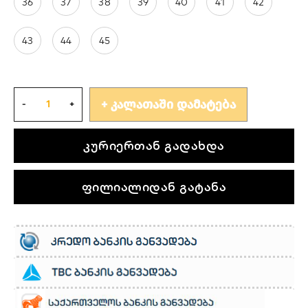
36
37
38
39
40
41
42
43
44
45
ᲙᲐᲚᲐᲗᲐᲨᲘ ᲓᲐᲛᲐᲢᲔᲑᲐ
კურიერთან გადახდა
ფილიალიდან გატანა