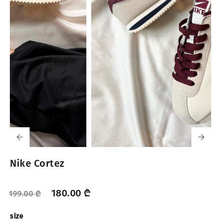
Nike Cortez
180.00
₾
199.00
₾
size