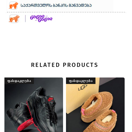
RELATED PRODUCTS
ᲤᲐᲡᲓᲐᲙᲚᲔᲑᲐ
ᲤᲐᲡᲓᲐᲙᲚᲔᲑᲐ