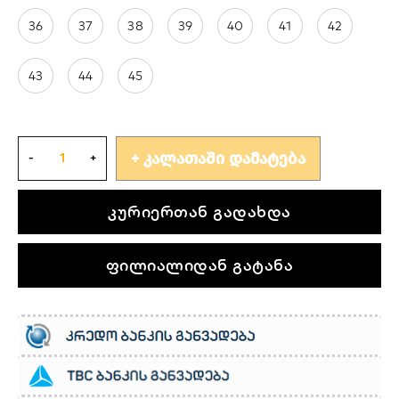
36
37
38
39
40
41
42
43
44
45
ᲙᲐᲚᲐᲗᲐᲨᲘ ᲓᲐᲛᲐᲢᲔᲑᲐ
კურიერთან გადახდა
ფილიალიდან გატანა