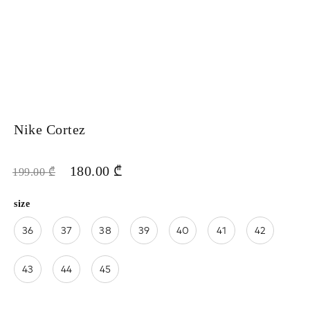
Nike Cortez
180.00
₾
199.00
₾
size
36
37
38
39
40
41
42
43
44
45