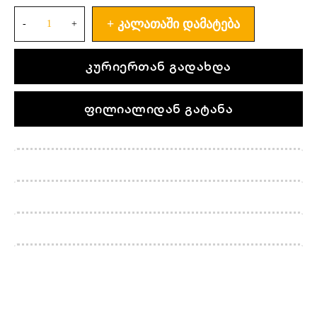
ᲙᲐᲚᲐᲗᲐᲨᲘ ᲓᲐᲛᲐᲢᲔᲑᲐ
კურიერთან გადახდა
ფილიალიდან გატანა