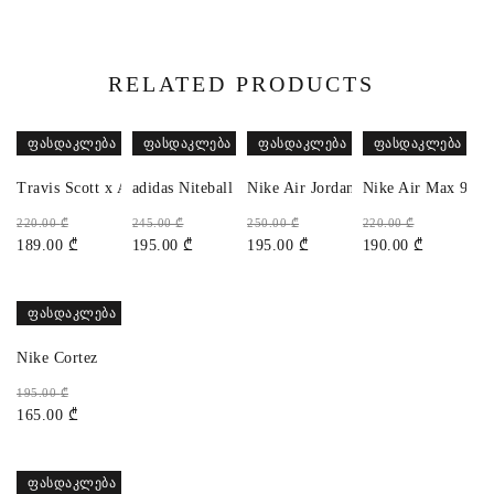
RELATED PRODUCTS
ᲤᲐᲡᲓᲐᲙᲚᲔᲑᲐ
ᲤᲐᲡᲓᲐᲙᲚᲔᲑᲐ
ᲤᲐᲡᲓᲐᲙᲚᲔᲑᲐ
ᲤᲐᲡᲓᲐᲙᲚᲔᲑᲐ
Travis Scott x Air Jordan 1 Low OG
adidas Niteball
Nike Air Jordan 1 High 85
Nike Air Max 90
220.00
₾
245.00
₾
250.00
₾
220.00
₾
189.00
₾
195.00
₾
195.00
₾
190.00
₾
ᲤᲐᲡᲓᲐᲙᲚᲔᲑᲐ
Nike Cortez
195.00
₾
165.00
₾
ᲤᲐᲡᲓᲐᲙᲚᲔᲑᲐ