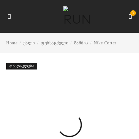
0
Home
ქალი
ფეხსაცმელი
ზამშის
Nike Cortez
/
/
/
/
ᲤᲐᲡᲓᲐᲙᲚᲔᲑᲐ