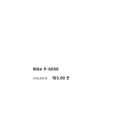
ᲤᲐᲡᲓᲐᲙᲚᲔᲑᲐ
Nike P-6000
ad
185.00
₾
210.00
₾
245