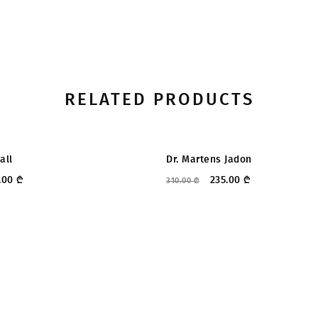
RELATED PRODUCTS
ᲔᲑᲐ
ᲤᲐᲡᲓᲐᲙᲚᲔᲑᲐ
all
Dr. Martens Jadon
.00
₾
235.00
₾
310.00
₾