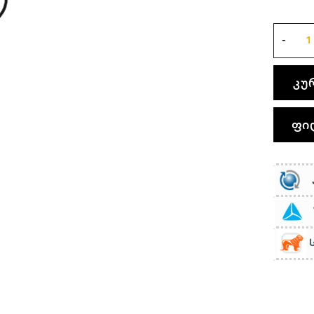
კუ
ფი