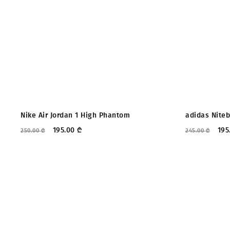
ᲤᲐᲡᲓᲐᲙᲚᲔᲑᲐ
ᲤᲐᲡᲓᲐᲙᲚ
Nike Air Jordan 1 High Phantom
adidas Niteb
195.00
₾
195
250.00
₾
245.00
₾