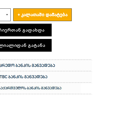
ᲙᲐᲚᲐᲗᲐᲨᲘ ᲓᲐᲛᲐᲢᲔᲑᲐ
რიერთან გადახდა
ლიალიდან გატანა