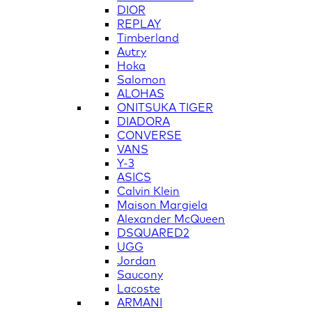
DIOR
REPLAY
Timberland
Autry
Hoka
Salomon
ALOHAS
ONITSUKA TIGER
DIADORA
CONVERSE
VANS
Y-3
ASICS
Calvin Klein
Maison Margiela
Alexander McQueen
DSQUARED2
UGG
Jordan
Saucony
Lacoste
ARMANI