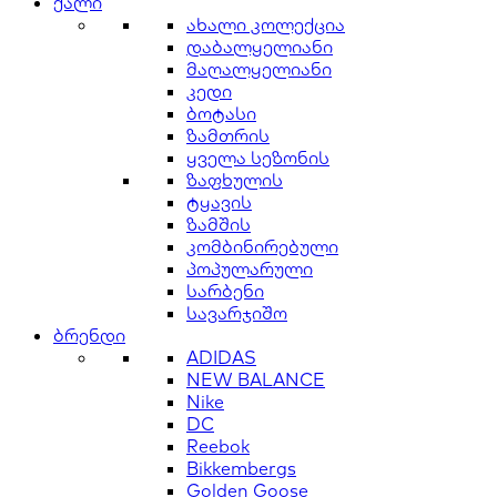
ქალი
ახალი კოლექცია
დაბალყელიანი
მაღალყელიანი
კედი
ბოტასი
ზამთრის
ყველა სეზონის
ზაფხულის
ტყავის
ზამშის
კომბინირებული
პოპულარული
სარბენი
სავარჯიშო
ბრენდი
ADIDAS
NEW BALANCE
Nike
DC
Reebok
Bikkembergs
Golden Goose