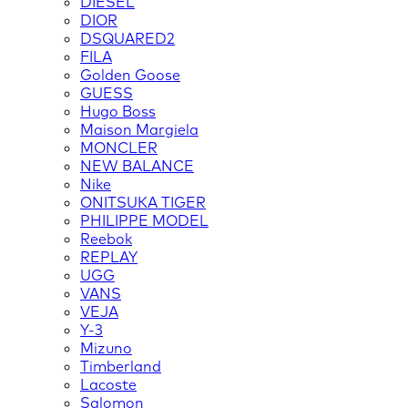
DIESEL
DIOR
DSQUARED2
FILA
Golden Goose
GUESS
Hugo Boss
Maison Margiela
MONCLER
NEW BALANCE
Nike
ONITSUKA TIGER
PHILIPPE MODEL
Reebok
REPLAY
UGG
VANS
VEJA
Y-3
Mizuno
Timberland
Lacoste
Salomon