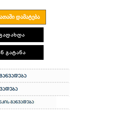
ᲐᲗᲐᲨᲘ ᲓᲐᲛᲐᲢᲔᲑᲐ
გადახდა
ნ გატანა