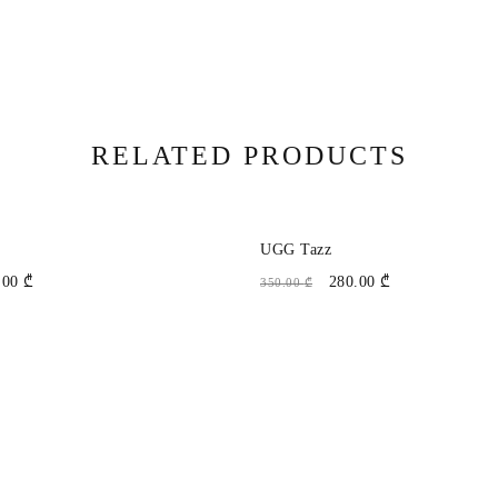
RELATED PRODUCTS
ᲔᲑᲐ
ᲤᲐᲡᲓᲐᲙᲚᲔᲑᲐ
UGG Tazz
.00
₾
280.00
₾
350.00
₾