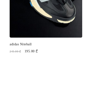
adidas Niteball
195.00
₾
245.00
₾