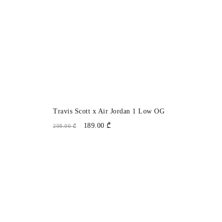
ᲤᲐᲡᲓᲐᲙᲚᲔᲑᲐ
Travis Scott x Air Jordan 1 Low OG
Re
189.00
₾
208.00
₾
199