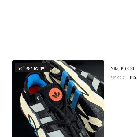
ᲤᲐᲡᲓᲐᲙᲚᲔᲑᲐ
ᲤᲐᲡᲓᲐᲙᲚ
Nike P-6000
185
210.00
₾