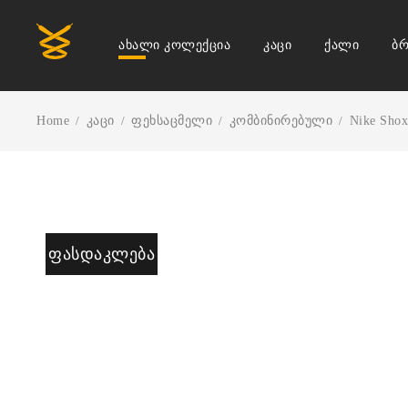
ახალი კოლექცია
კაცი
ქალი
ბრ
Home
კაცი
ფეხსაცმელი
კომბინირებული
Nike Sho
/
/
/
/
ᲤᲐᲡᲓᲐᲙᲚᲔᲑᲐ