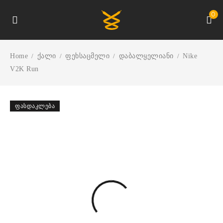
0
Home
ქალი
ფეხსაცმელი
დაბალყელიანი
Nike
/
/
/
/
V2K Run
ᲤᲐᲡᲓᲐᲙᲚᲔᲑᲐ