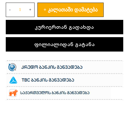
ᲙᲐᲚᲐᲗᲐᲨᲘ ᲓᲐᲛᲐᲢᲔᲑᲐ
კურიერთან გადახდა
ფილიალიდან გატანა