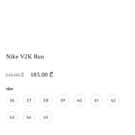
Nike V2K Run
185.00
₾
210.00
₾
size
36
37
38
39
40
41
42
43
44
45