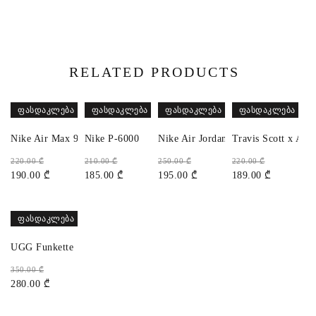
RELATED PRODUCTS
ᲤᲐᲡᲓᲐᲙᲚᲔᲑᲐ
ᲤᲐᲡᲓᲐᲙᲚᲔᲑᲐ
ᲤᲐᲡᲓᲐᲙᲚᲔᲑᲐ
ᲤᲐᲡᲓᲐᲙᲚᲔᲑᲐ
Nike Air Max 90
Nike P-6000
Nike Air Jordan 1 High 85
Travis Scott x Air
220.00
₾
210.00
₾
250.00
₾
220.00
₾
190.00
₾
185.00
₾
195.00
₾
189.00
₾
ᲤᲐᲡᲓᲐᲙᲚᲔᲑᲐ
UGG Funkette
350.00
₾
280.00
₾