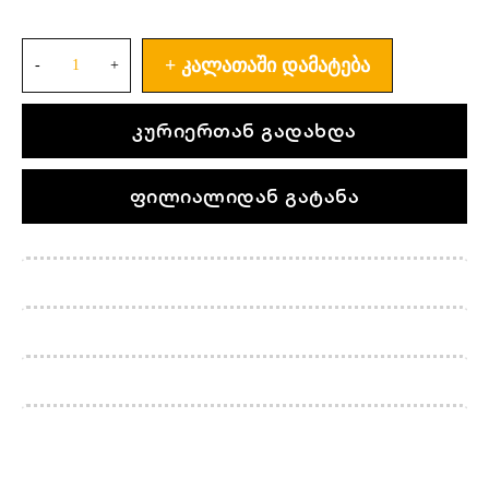
ᲙᲐᲚᲐᲗᲐᲨᲘ ᲓᲐᲛᲐᲢᲔᲑᲐ
კურიერთან გადახდა
ფილიალიდან გატანა