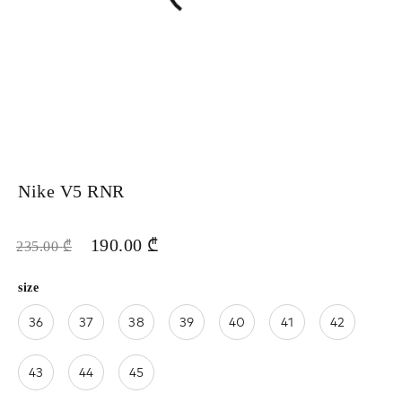
Nike V5 RNR
190.00
₾
235.00
₾
size
36
37
38
39
40
41
42
43
44
45