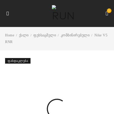
0
Home
ქალი
ფეხსაცმელი
კომბინირებული
Nike V5
/
/
/
/
RNR
ᲤᲐᲡᲓᲐᲙᲚᲔᲑᲐ