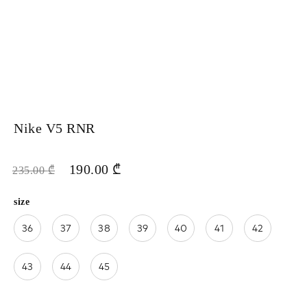
Nike V5 RNR
190.00
₾
235.00
₾
size
36
37
38
39
40
41
42
43
44
45