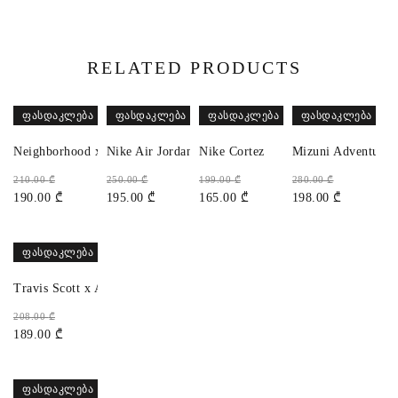
RELATED PRODUCTS
ᲤᲐᲡᲓᲐᲙᲚᲔᲑᲐ
ᲤᲐᲡᲓᲐᲙᲚᲔᲑᲐ
ᲤᲐᲡᲓᲐᲙᲚᲔᲑᲐ
ᲤᲐᲡᲓᲐᲙᲚᲔᲑᲐ
Neighborhood x Adidas Superstar
Nike Air Jordan 1 High 85
Nike Cortez
Mizuni Adventure
210.00
₾
250.00
₾
199.00
₾
280.00
₾
190.00
₾
195.00
₾
165.00
₾
198.00
₾
ᲤᲐᲡᲓᲐᲙᲚᲔᲑᲐ
Travis Scott x Air Jordan 1 Low OG
208.00
₾
189.00
₾
ᲤᲐᲡᲓᲐᲙᲚᲔᲑᲐ