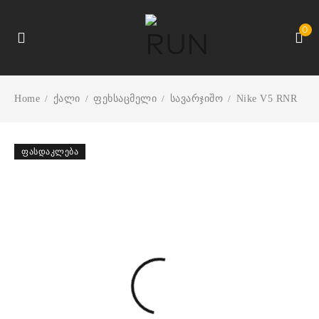
0
Home
ქალი
ფეხსაცმელი
სავარჯიშო
Nike V5 RNR
/
/
/
/
ᲤᲐᲡᲓᲐᲙᲚᲔᲑᲐ