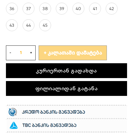
36
37
38
39
40
41
42
43
44
45
ᲙᲐᲚᲐᲗᲐᲨᲘ ᲓᲐᲛᲐᲢᲔᲑᲐ
კურიერთან გადახდა
ფილიალიდან გატანა