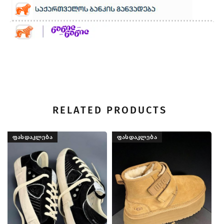
RELATED PRODUCTS
ᲤᲐᲡᲓᲐᲙᲚᲔᲑᲐ
ᲤᲐᲡᲓᲐᲙᲚᲔᲑᲐ