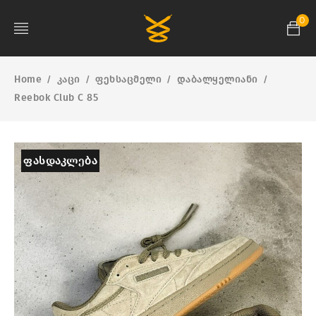
0
Home
კაცი
ფეხსაცმელი
დაბალყელიანი
/
/
/
/
Reebok Club C 85
ᲤᲐᲡᲓᲐᲙᲚᲔᲑᲐ