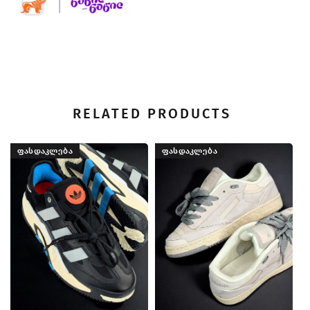
RELATED PRODUCTS
ᲤᲐᲡᲓᲐᲙᲚᲔᲑᲐ
ᲤᲐᲡᲓᲐᲙᲚᲔᲑᲐ