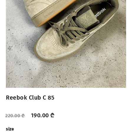
Reebok Club C 85
190.00
₾
220.00
₾
size