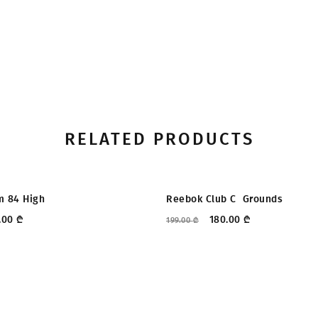
RELATED PRODUCTS
ᲔᲑᲐ
ᲤᲐᲡᲓᲐᲙᲚᲔᲑᲐ
m 84 High
Reebok Club C  Grounds
.00
₾
180.00
₾
199.00
₾