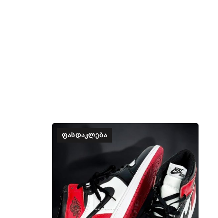
ᲤᲐᲡᲓᲐᲙᲚᲔᲑᲐ
UG
350