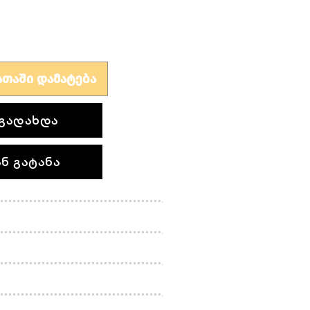
ᲗᲐᲨᲘ ᲓᲐᲛᲐᲢᲔᲑᲐ
გადახდა
ნ გატანა