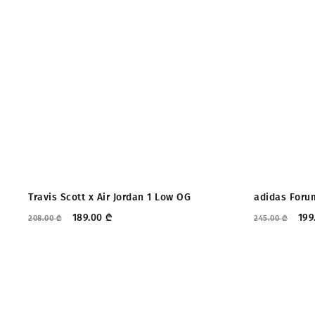
ᲤᲐᲡᲓᲐᲙᲚᲔᲑᲐ
ᲤᲐᲡᲓᲐᲙᲚ
Travis Scott x Air Jordan 1 Low OG
adidas Foru
189.00
₾
199
208.00
₾
245.00
₾