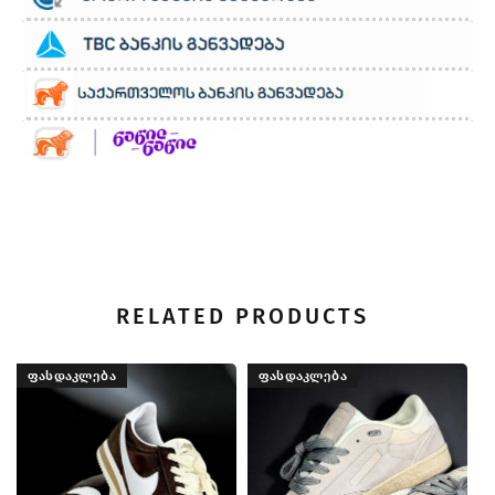
RELATED PRODUCTS
ᲤᲐᲡᲓᲐᲙᲚᲔᲑᲐ
ᲤᲐᲡᲓᲐᲙᲚᲔᲑᲐ
Low OG