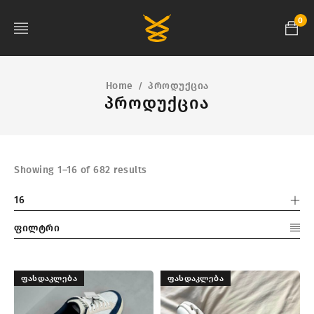
0
Home
პროდუქცია
/
პროდუქცია
Showing 1–16 of 682 results
16
ფილტრი
ᲤᲐᲡᲓᲐᲙᲚᲔᲑᲐ
ᲤᲐᲡᲓᲐᲙᲚᲔᲑᲐ