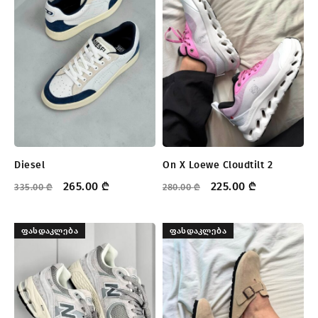
Diesel
On X Loewe Cloudtilt 2
265.00
₾
225.00
₾
335.00
₾
280.00
₾
ᲤᲐᲡᲓᲐᲙᲚᲔᲑᲐ
ᲤᲐᲡᲓᲐᲙᲚᲔᲑᲐ