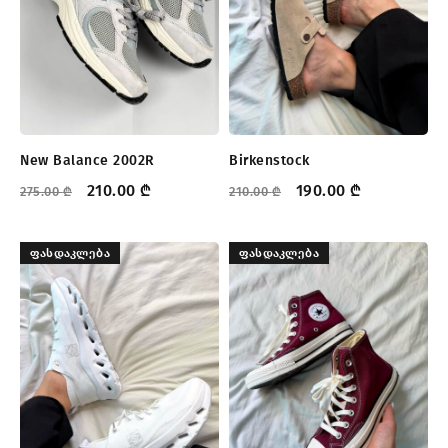
New Balance 2002R
Birkenstock
210.00
₾
190.00
₾
275.00
₾
210.00
₾
ᲤᲐᲡᲓᲐᲙᲚᲔᲑᲐ
ᲤᲐᲡᲓᲐᲙᲚᲔᲑᲐ