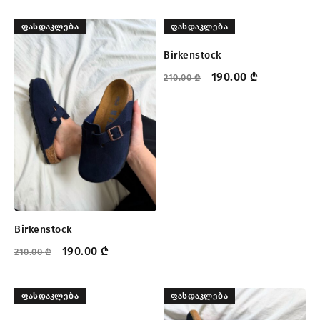
ᲤᲐᲡᲓᲐᲙᲚᲔᲑᲐ
ᲤᲐᲡᲓᲐᲙᲚᲔᲑᲐ
Birkenstock
190.00
₾
210.00
₾
Birkenstock
190.00
₾
210.00
₾
ᲤᲐᲡᲓᲐᲙᲚᲔᲑᲐ
ᲤᲐᲡᲓᲐᲙᲚᲔᲑᲐ