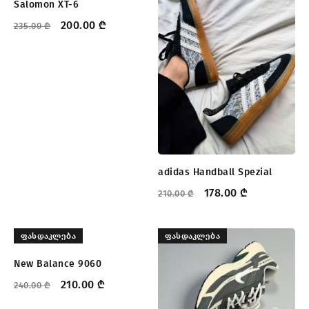
Salomon XT-6
200.00
₾
235.00
₾
adidas Handball Spezial
178.00
₾
210.00
₾
ᲤᲐᲡᲓᲐᲙᲚᲔᲑᲐ
ᲤᲐᲡᲓᲐᲙᲚᲔᲑᲐ
New Balance 9060
210.00
₾
240.00
₾