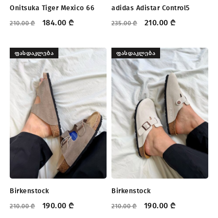
Onitsuka Tiger Mexico 66
adidas Adistar Control5
184.00
₾
210.00
₾
210.00
₾
235.00
₾
ᲤᲐᲡᲓᲐᲙᲚᲔᲑᲐ
ᲤᲐᲡᲓᲐᲙᲚᲔᲑᲐ
Birkenstock
Birkenstock
190.00
₾
190.00
₾
210.00
₾
210.00
₾