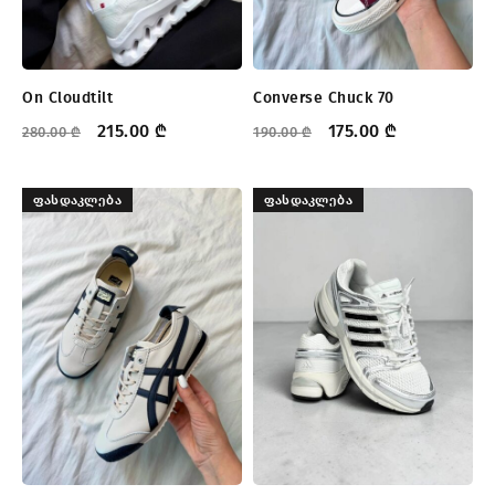
On Cloudtilt
Converse Chuck 70
215.00
₾
175.00
₾
280.00
₾
190.00
₾
ᲤᲐᲡᲓᲐᲙᲚᲔᲑᲐ
ᲤᲐᲡᲓᲐᲙᲚᲔᲑᲐ