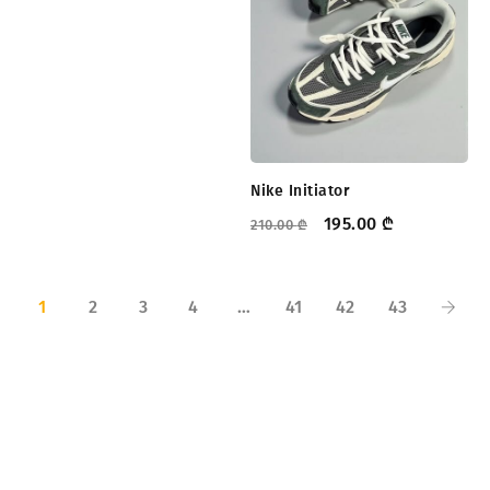
Nike Initiator
195.00
₾
210.00
₾
1
2
3
4
…
41
42
43