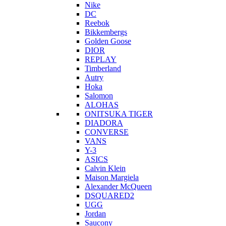
Nike
DC
Reebok
Bikkembergs
Golden Goose
DIOR
REPLAY
Timberland
Autry
Hoka
Salomon
ALOHAS
ONITSUKA TIGER
DIADORA
CONVERSE
VANS
Y-3
ASICS
Calvin Klein
Maison Margiela
Alexander McQueen
DSQUARED2
UGG
Jordan
Saucony