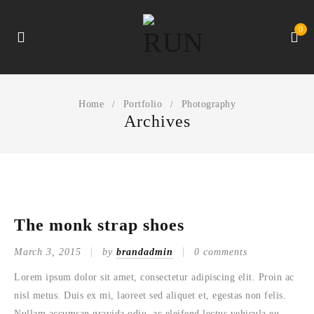
0
Home
Portfolio
Photography
/
/
Archives
The monk strap shoes
March 3, 2015
by
brandadmin
0 comments
Lorem ipsum dolor sit amet, consectetur adipiscing elit. Proin ac
nisl metus. Duis ex mi, laoreet sed aliquet et, egestas non felis.
Nullam accumsan gravida odio, ac eleifend lectus vehicula eu.