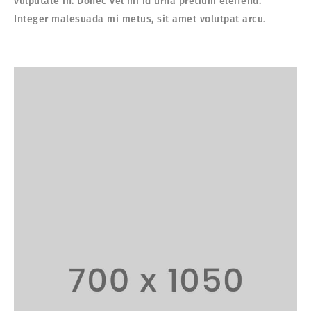
vulputate in. Donec vel mi id urna pretium eleifend.
Integer malesuada mi metus, sit amet volutpat arcu.