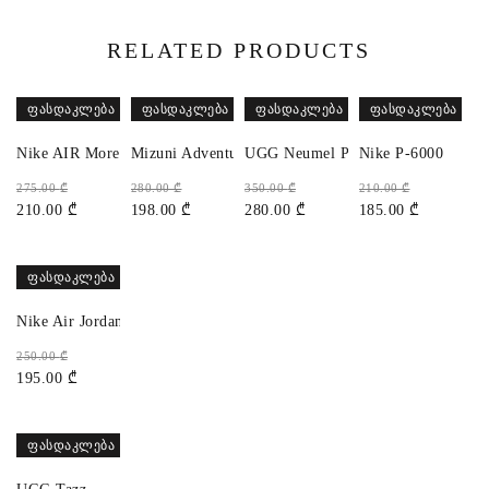
RELATED PRODUCTS
ᲤᲐᲡᲓᲐᲙᲚᲔᲑᲐ
ᲤᲐᲡᲓᲐᲙᲚᲔᲑᲐ
ᲤᲐᲡᲓᲐᲙᲚᲔᲑᲐ
ᲤᲐᲡᲓᲐᲙᲚᲔᲑᲐ
Nike AIR More Uptempo
Mizuni Adventure
UGG Neumel Platform
Nike P-6000
275.00
₾
280.00
₾
350.00
₾
210.00
₾
210.00
₾
198.00
₾
280.00
₾
185.00
₾
ᲤᲐᲡᲓᲐᲙᲚᲔᲑᲐ
Nike Air Jordan 1 High Phantom
250.00
₾
195.00
₾
ᲤᲐᲡᲓᲐᲙᲚᲔᲑᲐ