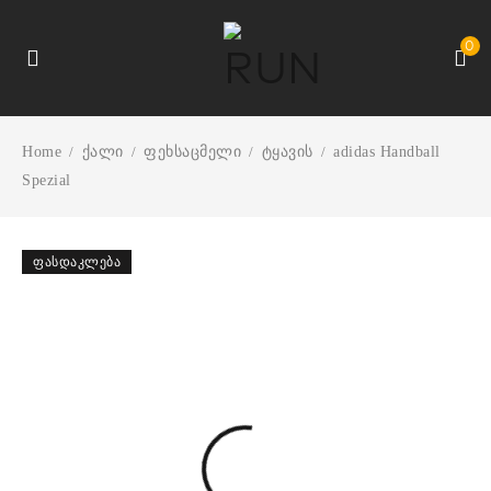
0
Home
ქალი
ფეხსაცმელი
ტყავის
adidas Handball
/
/
/
/
Spezial
ᲤᲐᲡᲓᲐᲙᲚᲔᲑᲐ