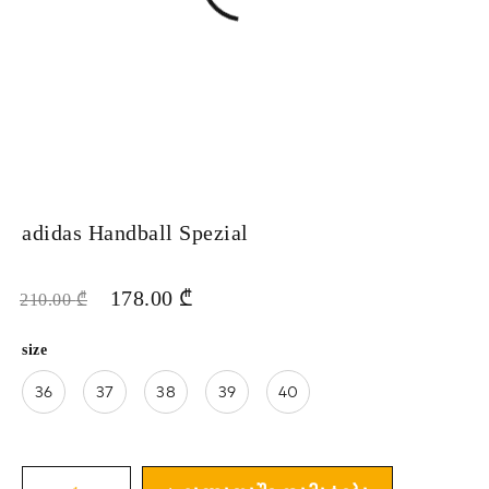
adidas Handball Spezial
178.00
₾
210.00
₾
size
36
37
38
39
40