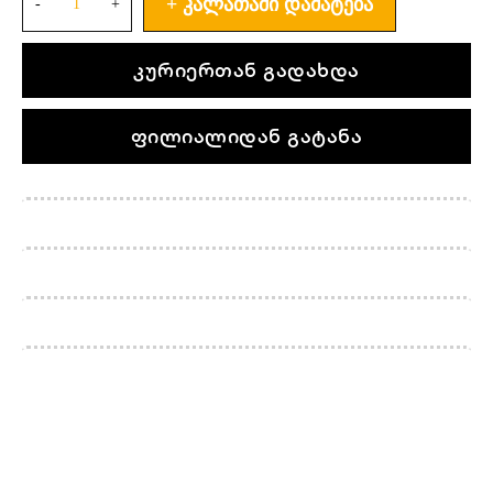
ᲙᲐᲚᲐᲗᲐᲨᲘ ᲓᲐᲛᲐᲢᲔᲑᲐ
კურიერთან გადახდა
ფილიალიდან გატანა