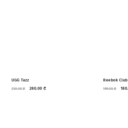
ᲤᲐᲡᲓᲐᲙᲚᲔᲑᲐ
ᲤᲐᲡᲓᲐᲙᲚ
UGG Tazz
Reebok Club
280.00
₾
180
350.00
₾
199.00
₾