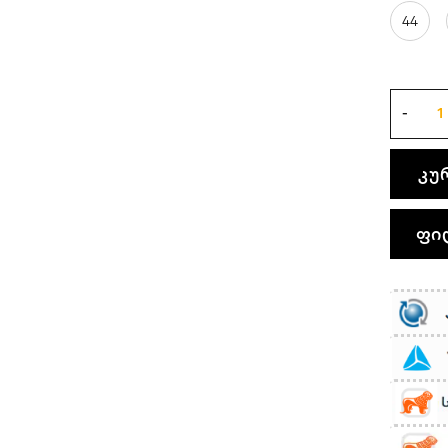
44
კუ
ფი