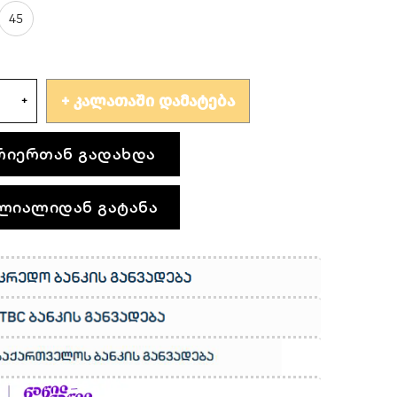
45
ᲙᲐᲚᲐᲗᲐᲨᲘ ᲓᲐᲛᲐᲢᲔᲑᲐ
რიერთან გადახდა
ლიალიდან გატანა