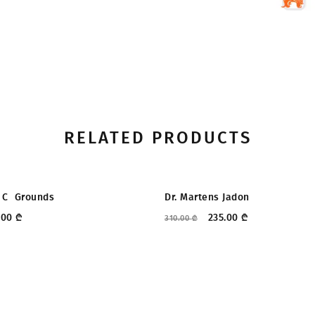
RELATED PRODUCTS
ᲔᲑᲐ
ᲤᲐᲡᲓᲐᲙᲚᲔᲑᲐ
 C  Grounds
Dr. Martens Jadon
.00
₾
235.00
₾
310.00
₾