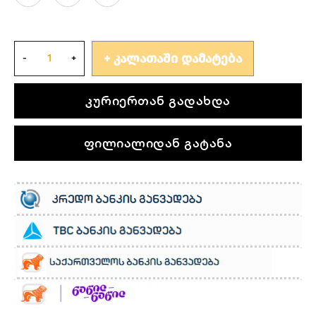
ᲙᲐᲚᲐᲗᲐᲨᲘ ᲓᲐᲛᲐᲢᲔᲑᲐ
კურიერთან გადახდა
ფილიალიდან გატანა