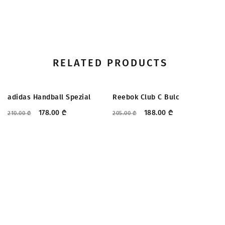
RELATED PRODUCTS
ᲤᲐᲡᲓᲐᲙᲚᲔᲑᲐ
ᲤᲐᲡᲓᲐᲙᲚᲔᲑᲐ
adidas Handball Spezial
Reebok Club C Bulc
a
178.00
₾
188.00
₾
210.00
₾
205.00
₾
22