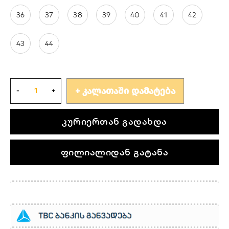
36
37
38
39
40
41
42
43
44
ᲙᲐᲚᲐᲗᲐᲨᲘ ᲓᲐᲛᲐᲢᲔᲑᲐ
კურიერთან გადახდა
ფილიალიდან გატანა