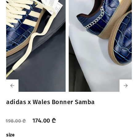
adidas x Wales Bonner Samba
174.00
₾
198.00
₾
size