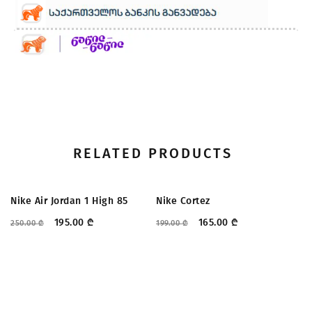
RELATED PRODUCTS
ᲤᲐᲡᲓᲐᲙᲚᲔᲑᲐ
ᲤᲐᲡᲓᲐᲙᲚᲔᲑᲐ
Nike Air Jordan 1 High 85
Nike Cortez
U
195.00
₾
165.00
₾
250.00
₾
199.00
₾
35