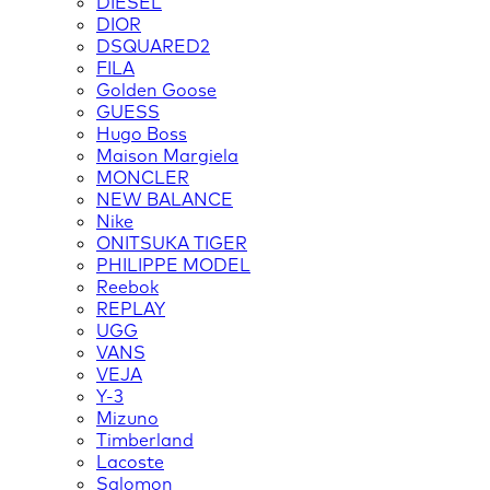
DIESEL
DIOR
DSQUARED2
FILA
Golden Goose
GUESS
Hugo Boss
Maison Margiela
MONCLER
NEW BALANCE
Nike
ONITSUKA TIGER
PHILIPPE MODEL
Reebok
REPLAY
UGG
VANS
VEJA
Y-3
Mizuno
Timberland
Lacoste
Salomon