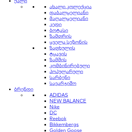
ქალი
ახალი კოლექცია
დაბალყელიანი
მაღალყელიანი
კედი
ბოტასი
ზამთრის
ყველა სეზონის
ზაფხულის
ტყავის
ზამშის
კომბინირებული
პოპულარული
სარბენი
სავარჯიშო
ბრენდი
ADIDAS
NEW BALANCE
Nike
DC
Reebok
Bikkembergs
Golden Goose