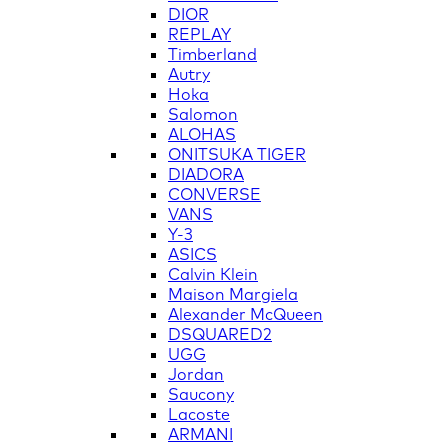
DIOR
REPLAY
Timberland
Autry
Hoka
Salomon
ALOHAS
ONITSUKA TIGER
DIADORA
CONVERSE
VANS
Y-3
ASICS
Calvin Klein
Maison Margiela
Alexander McQueen
DSQUARED2
UGG
Jordan
Saucony
Lacoste
ARMANI