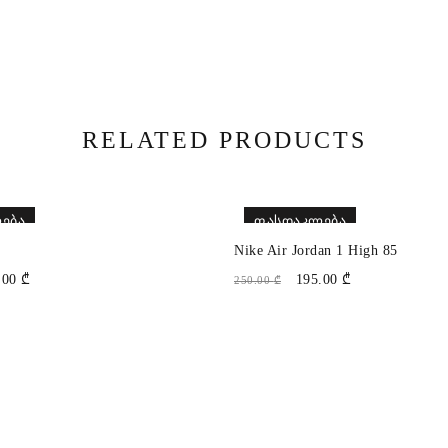
RELATED PRODUCTS
ᲔᲑᲐ
ᲤᲐᲡᲓᲐᲙᲚᲔᲑᲐ
Nike Air Jordan 1 High 85
.00
₾
195.00
₾
250.00
₾