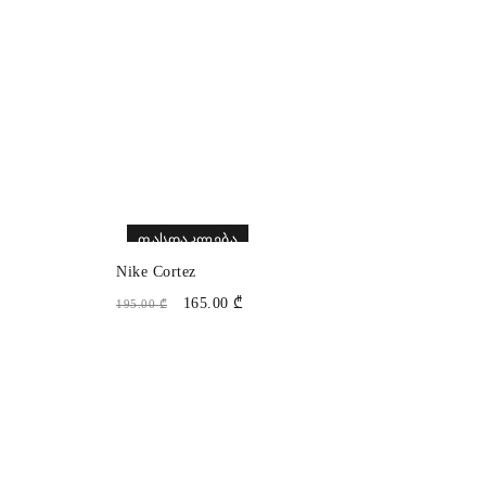
ᲤᲐᲡᲓᲐᲙᲚᲔᲑᲐ
Nike Cortez
165.00
₾
195.00
₾