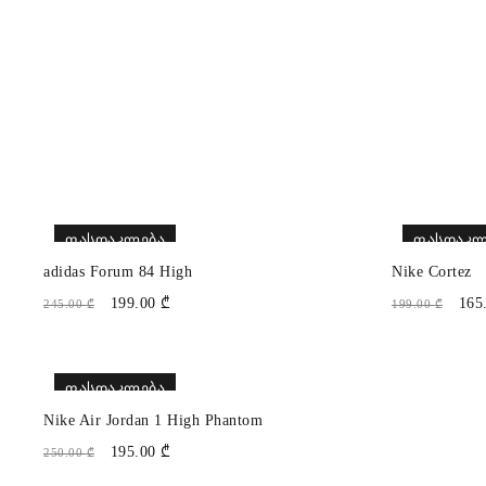
ᲤᲐᲡᲓᲐᲙᲚᲔᲑᲐ
ᲤᲐᲡᲓᲐᲙᲚ
adidas Forum 84 High
Nike Cortez
199.00
₾
165
245.00
₾
199.00
₾
ᲤᲐᲡᲓᲐᲙᲚᲔᲑᲐ
Nike Air Jordan 1 High Phantom
195.00
₾
250.00
₾