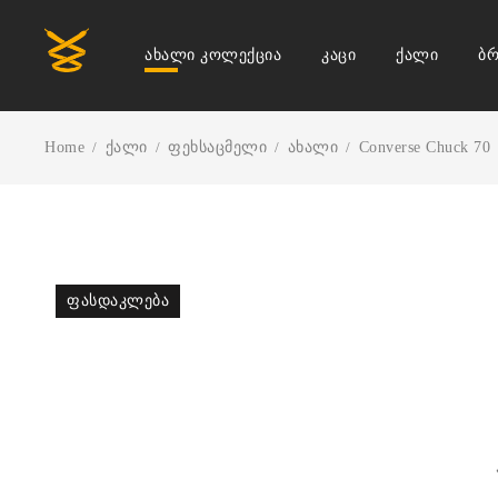
ახალი კოლექცია
კაცი
ქალი
ბრ
Home
ქალი
ფეხსაცმელი
ახალი
Converse Chuck 70
/
/
/
/
ᲤᲐᲡᲓᲐᲙᲚᲔᲑᲐ