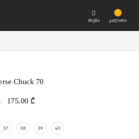
0
ძიება
კალათა
erse Chuck 70
175.00
₾
₾
37
38
39
40