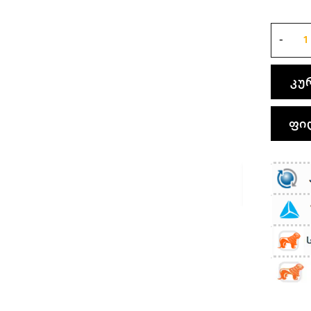
კუ
ფი