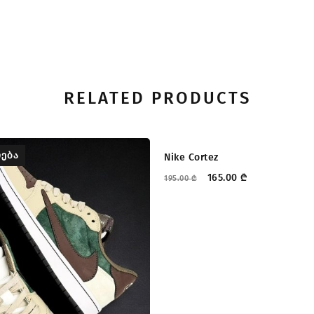
RELATED PRODUCTS
ᲔᲑᲐ
ᲤᲐᲡᲓᲐᲙᲚᲔᲑᲐ
Nike Cortez
165.00
₾
195.00
₾