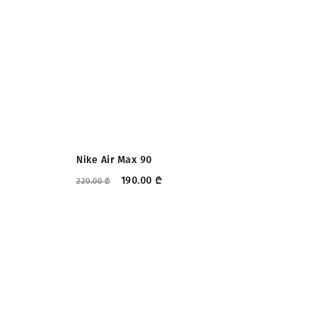
ᲤᲐᲡᲓᲐᲙᲚᲔᲑᲐ
Nike Air Max 90
Ni
190.00
₾
220.00
₾
250