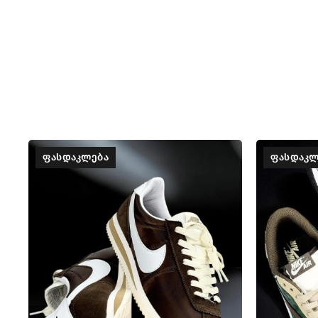
ᲤᲐᲡᲓᲐᲙᲚᲔᲑᲐ
ᲤᲐᲡᲓᲐᲙᲚ