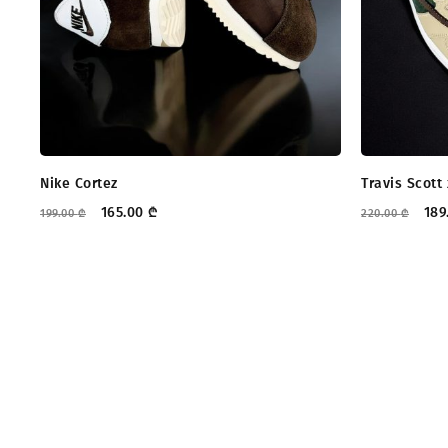
Nike Cortez
Travis Scott
165.00
₾
189
199.00
₾
220.00
₾