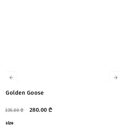
Golden Goose
280.00
₾
335.00
₾
size