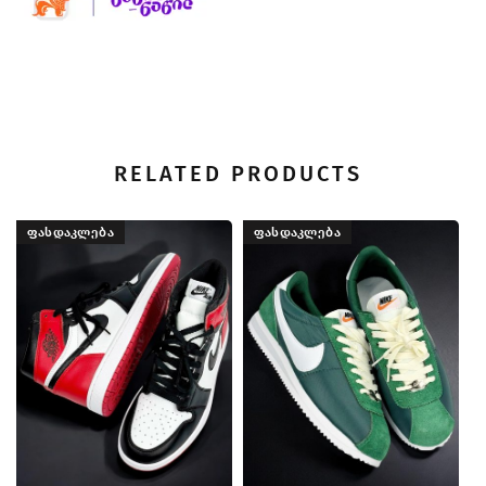
RELATED PRODUCTS
ᲤᲐᲡᲓᲐᲙᲚᲔᲑᲐ
ᲤᲐᲡᲓᲐᲙᲚᲔᲑᲐ
Ni
19