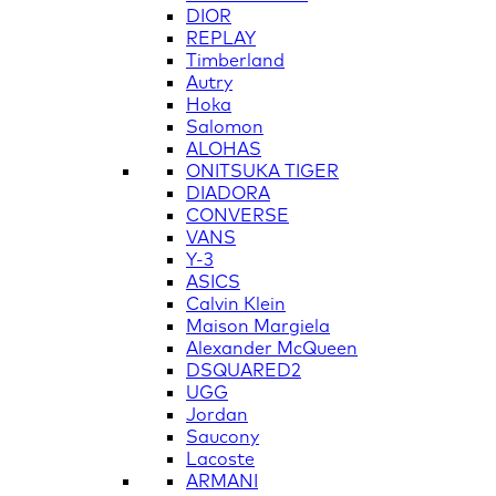
DIOR
REPLAY
Timberland
Autry
Hoka
Salomon
ALOHAS
ONITSUKA TIGER
DIADORA
CONVERSE
VANS
Y-3
ASICS
Calvin Klein
Maison Margiela
Alexander McQueen
DSQUARED2
UGG
Jordan
Saucony
Lacoste
ARMANI