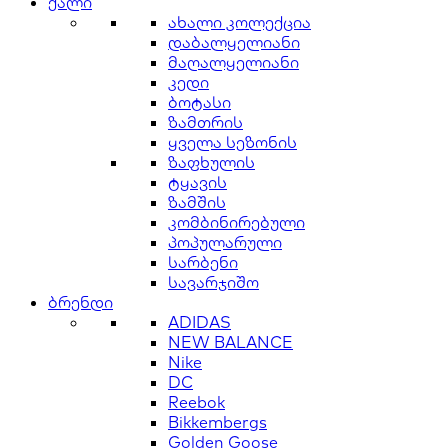
ქალი
ახალი კოლექცია
დაბალყელიანი
მაღალყელიანი
კედი
ბოტასი
ზამთრის
ყველა სეზონის
ზაფხულის
ტყავის
ზამშის
კომბინირებული
პოპულარული
სარბენი
სავარჯიშო
ბრენდი
ADIDAS
NEW BALANCE
Nike
DC
Reebok
Bikkembergs
Golden Goose