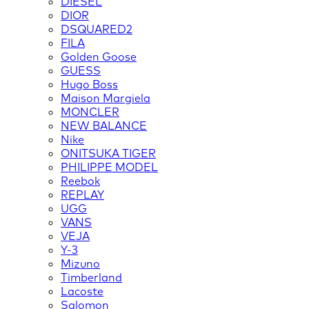
DIESEL
DIOR
DSQUARED2
FILA
Golden Goose
GUESS
Hugo Boss
Maison Margiela
MONCLER
NEW BALANCE
Nike
ONITSUKA TIGER
PHILIPPE MODEL
Reebok
REPLAY
UGG
VANS
VEJA
Y-3
Mizuno
Timberland
Lacoste
Salomon