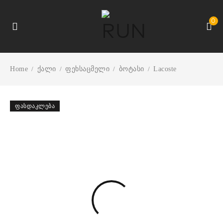
0
Home
ქალი
ფეხსაცმელი
ბოტასი
Lacoste
/
/
/
/
ᲤᲐᲡᲓᲐᲙᲚᲔᲑᲐ