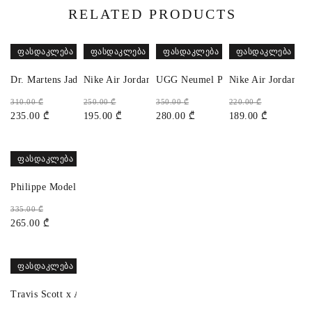
RELATED PRODUCTS
ᲤᲐᲡᲓᲐᲙᲚᲔᲑᲐ
ᲤᲐᲡᲓᲐᲙᲚᲔᲑᲐ
ᲤᲐᲡᲓᲐᲙᲚᲔᲑᲐ
ᲤᲐᲡᲓᲐᲙᲚᲔᲑᲐ
Dr. Martens Jadon
Nike Air Jordan 1 High Phantom
UGG Neumel Platform
Nike Air Jordan 1
310.00
₾
250.00
₾
350.00
₾
220.00
₾
235.00
₾
195.00
₾
280.00
₾
189.00
₾
ᲤᲐᲡᲓᲐᲙᲚᲔᲑᲐ
Philippe Model
335.00
₾
265.00
₾
ᲤᲐᲡᲓᲐᲙᲚᲔᲑᲐ
Travis Scott x Air Jordan 1 Low OG