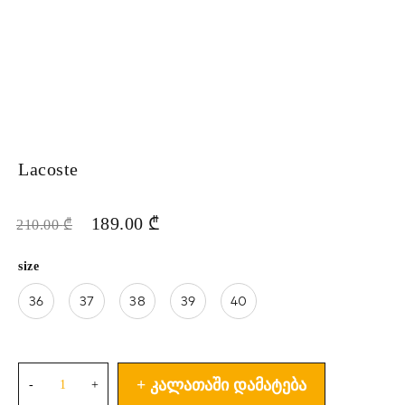
Lacoste
189.00
₾
210.00
₾
size
36
37
38
39
40
ᲙᲐᲚᲐᲗᲐᲨᲘ ᲓᲐᲛᲐᲢᲔᲑᲐ